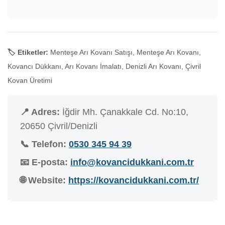
🏷️ Etiketler:
Menteşe Arı Kovanı Satışı, Menteşe Arı Kovanı,
Kovancı Dükkanı, Arı Kovanı İmalatı, Denizli Arı Kovanı, Çivril
Kovan Üretimi
📍 Adres:
İğdir Mh. Çanakkale Cd. No:10,
20650 Çivril/Denizli
📞 Telefon:
0530 345 94 39
📧 E-posta:
info@kovancidukkani.com.tr
🌐 Website:
https://kovancidukkani.com.tr/