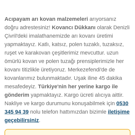
Acıpayam arı kovan malzemeleri
arıyorsanız
doğru adrestesiniz!
Kovancı Dükkanı
olarak Denizli
Çivril'deki imalathanemizde arı kovanı üretimi
yapmaktayız. Katlı, katsız, polen tuzaklı, tuzaksız,
ruşet ve karakovan çeşitlerimiz mevcuttur. uzun
ömürlü kovan ve polen tuzağı prensiplerimizle her
kovanı titizlikle üretiyoruz. Merkezefendi'de de
kovanlarımız bulunmaktadır. Uşak iline 45 dakika
mesafedeyiz.
Türkiye'nin her yerine kargo ile
gönderim
yapmaktayız. Kargo ücreti alıcıya aittir.
Nakliye ve kargo durumunu konuşabilmek için
0530
345 94 39
nolu telefon hattımızdan bizimle
iletişime
geçebilirsiniz
.