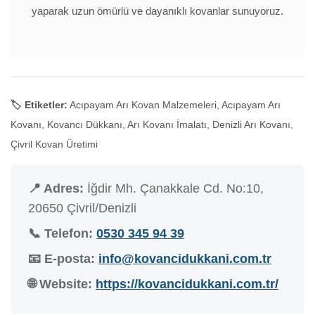
yaparak uzun ömürlü ve dayanıklı kovanlar sunuyoruz.
🏷️ Etiketler:
Acıpayam Arı Kovan Malzemeleri, Acıpayam Arı
Kovanı, Kovancı Dükkanı, Arı Kovanı İmalatı, Denizli Arı Kovanı,
Çivril Kovan Üretimi
📍 Adres:
İğdir Mh. Çanakkale Cd. No:10,
20650 Çivril/Denizli
📞 Telefon:
0530 345 94 39
📧 E-posta:
info@kovancidukkani.com.tr
🌐 Website:
https://kovancidukkani.com.tr/