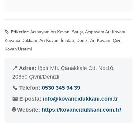
🏷️ Etiketler:
Acıpayam Arı Kovanı Satışı, Acıpayam Arı Kovanı,
Kovancı Dükkanı, Arı Kovanı İmalatı, Denizli Arı Kovanı, Çivril
Kovan Üretimi
📍 Adres:
İğdir Mh. Çanakkale Cd. No:10,
20650 Çivril/Denizli
📞 Telefon:
0530 345 94 39
📧 E-posta:
info@kovancidukkani.com.tr
🌐 Website:
https://kovancidukkani.com.tr/