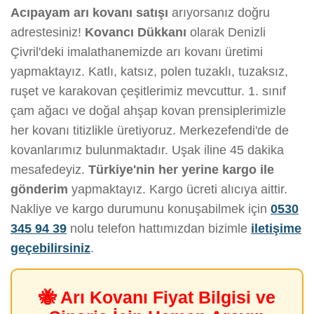
Acıpayam arı kovanı satışı
arıyorsanız doğru
adrestesiniz!
Kovancı Dükkanı
olarak Denizli
Çivril'deki imalathanemizde arı kovanı üretimi
yapmaktayız. Katlı, katsız, polen tuzaklı, tuzaksız,
ruşet ve karakovan çeşitlerimiz mevcuttur. 1. sınıf
çam ağacı ve doğal ahşap kovan prensiplerimizle
her kovanı titizlikle üretiyoruz. Merkezefendi'de de
kovanlarımız bulunmaktadır. Uşak iline 45 dakika
mesafedeyiz.
Türkiye'nin her yerine kargo ile
gönderim
yapmaktayız. Kargo ücreti alıcıya aittir.
Nakliye ve kargo durumunu konuşabilmek için
0530
345 94 39
nolu telefon hattımızdan bizimle
iletişime
geçebilirsiniz
.
🐝 Arı Kovanı Fiyat Bilgisi ve