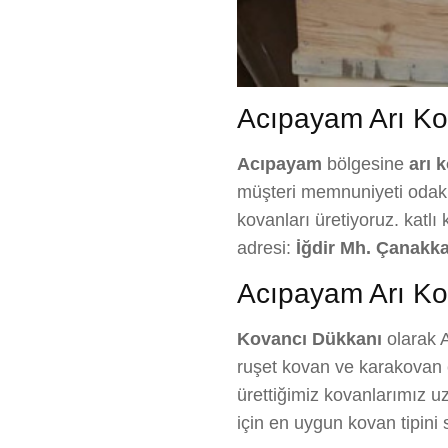
Acıpayam Arı Kov
Acıpayam
bölgesine
arı 
müşteri memnuniyeti odaklı 
kovanları üretiyoruz. katlı
adresi:
İğdir Mh. Çanakka
Acıpayam Arı Kov
Kovancı Dükkanı
olarak A
ruşet kovan ve karakovan ç
ürettiğimiz kovanlarımız uzu
için en uygun kovan tipin