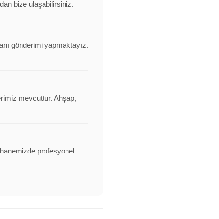
an bize ulaşabilirsiniz.
ovanı gönderimi yapmaktayız.
erimiz mevcuttur. Ahşap,
alathanemizde profesyonel