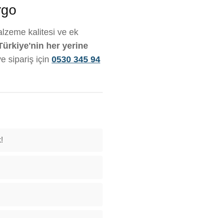
rgo
alzeme kalitesi ve ek
Türkiye'nin her yerine
ve sipariş için
0530 345 94
!