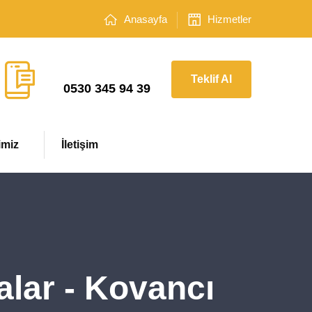
Anasayfa
Hizmetler
Çağrı Merkezi
Teklif Al
0530 345 94 39
imiz
İletişim
lar - Kovancı