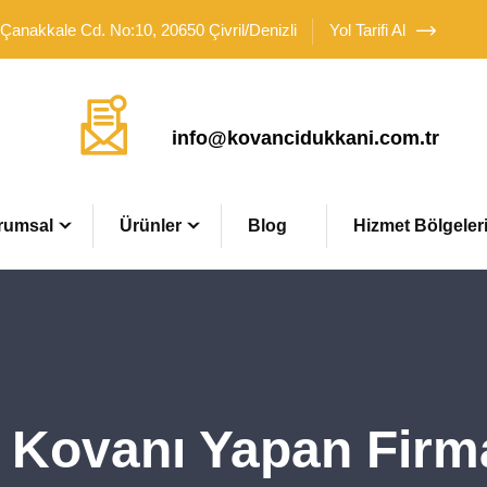
 Çanakkale Cd. No:10, 20650 Çivril/Denizli
Yol Tarifi Al
Mail Adresimiz
info@kovancidukkani.com.tr
rumsal
Ürünler
Blog
Hizmet Bölgeler
 Kovanı Yapan Firma