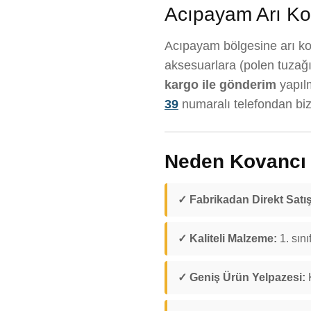
Acıpayam Arı Kov
Acıpayam bölgesine arı kova
aksesuarlara (polen tuzağı
kargo ile gönderim
yapıl
39
numaralı telefondan bize
Neden Kovancı D
✓ Fabrikadan Direkt Satış
✓ Kaliteli Malzeme:
1. sını
✓ Geniş Ürün Yelpazesi:
K