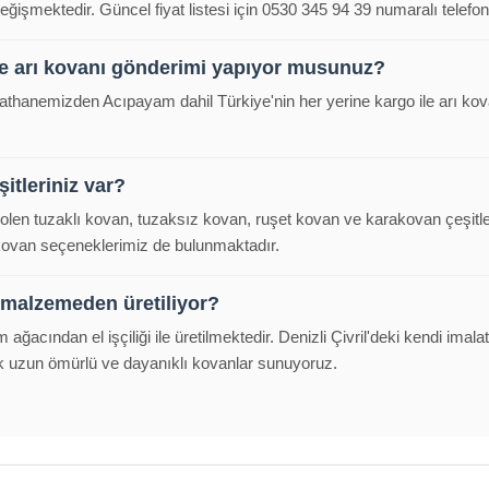
eğişmektedir. Güncel fiyat listesi için 0530 345 94 39 numaralı telefond
e arı kovanı gönderimi yapıyor musunuz?
malathanemizden Acıpayam dahil Türkiye'nin her yerine kargo ile arı k
itleriniz var?
polen tuzaklı kovan, tuzaksız kovan, ruşet kovan ve karakovan çeşitl
 kovan seçeneklerimiz de bulunmaktadır.
 malzemeden üretiliyor?
m ağacından el işçiliği ile üretilmektedir. Denizli Çivril'deki kendi im
k uzun ömürlü ve dayanıklı kovanlar sunuyoruz.