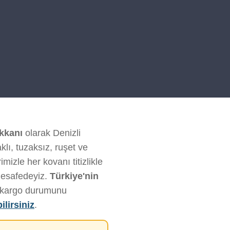
kkanı
olarak Denizli
klı, tuzaksız, ruşet ve
izle her kovanı titizlikle
mesafedeyiz.
Türkiye'nin
ve kargo durumunu
ilirsiniz
.