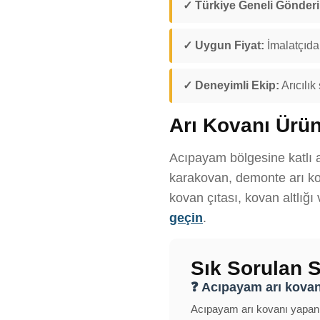
✓ Türkiye Geneli Gönder
✓ Uygun Fiyat:
İmalatçıdan
✓ Deneyimli Ekip:
Arıcılık
Arı Kovanı Ürün
Acıpayam bölgesine katlı a
karakovan, demonte arı kov
kovan çıtası, kovan altlığı
geçin
.
Sık Sorulan S
❓ Acıpayam arı kovanı
Acıpayam arı kovanı yapan fi