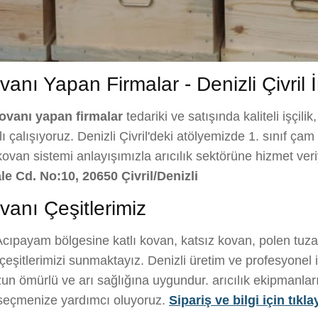
anı Yapan Firmalar - Denizli Çivril 
kovanı yapan firmalar
tedariki ve satışında kaliteli işçilik
çalışıyoruz. Denizli Çivril'deki atölyemizde 1. sınıf çam a
 kovan sistemi anlayışımızla arıcılık sektörüne hizmet ve
le Cd. No:10, 20650 Çivril/Denizli
anı Çeşitlerimiz
cıpayam bölgesine katlı kovan, katsız kovan, polen tuza
eşitlerimizi sunmaktayız. Denizli üretim ve profesyonel i
n ömürlü ve arı sağlığına uygundur. arıcılık ekipmanları il
i seçmenize yardımcı oluyoruz.
Sipariş ve bilgi için tıkla