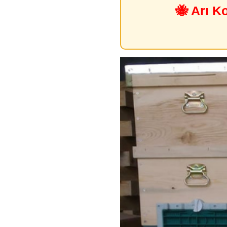
🐝 Arı K