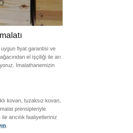
İmalatı
, uygun fiyat garantisi ve
ğacından el işçiliği ile arı
riyoruz. İmalathanemizin
klı kovan, tuzaksız kovan,
malat prensipleriyle
e arıcılık faaliyetleriniz
yın
.