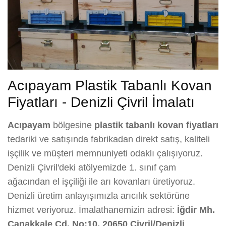
Acıpayam Plastik Tabanlı Kovan
Fiyatları - Denizli Çivril İmalatı
Acıpayam
bölgesine
plastik tabanlı kovan fiyatları
tedariki ve satışında fabrikadan direkt satış, kaliteli
işçilik ve müşteri memnuniyeti odaklı çalışıyoruz.
Denizli Çivril'deki atölyemizde 1. sınıf çam
ağacından el işçiliği ile arı kovanları üretiyoruz.
Denizli üretim anlayışımızla arıcılık sektörüne
hizmet veriyoruz. İmalathanemizin adresi:
İğdir Mh.
Çanakkale Cd. No:10, 20650 Çivril/Denizli