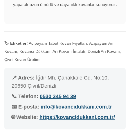
yaparak uzun ömürlü ve dayanıklı kovanlar sunuyoruz.
🏷️ Etiketler:
Acıpayam Tabut Kovan Fiyatları, Acıpayam Arı
Kovanı, Kovancı Dükkanı, Arı Kovanı İmalatı, Denizli Arı Kovanı,
Çivril Kovan Üretimi
📍 Adres:
İğdir Mh. Çanakkale Cd. No:10,
20650 Çivril/Denizli
📞 Telefon:
0530 345 94 39
📧 E-posta:
info@kovancidukkani.com.tr
🌐 Website:
https://kovancidukkani.com.tr/