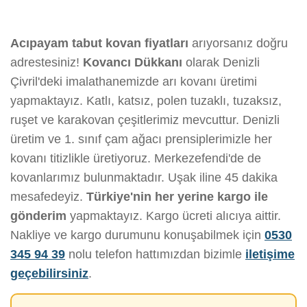
Acıpayam tabut kovan fiyatları
arıyorsanız doğru
adrestesiniz!
Kovancı Dükkanı
olarak Denizli
Çivril'deki imalathanemizde arı kovanı üretimi
yapmaktayız. Katlı, katsız, polen tuzaklı, tuzaksız,
ruşet ve karakovan çeşitlerimiz mevcuttur. Denizli
üretim ve 1. sınıf çam ağacı prensiplerimizle her
kovanı titizlikle üretiyoruz. Merkezefendi'de de
kovanlarımız bulunmaktadır. Uşak iline 45 dakika
mesafedeyiz.
Türkiye'nin her yerine kargo ile
gönderim
yapmaktayız. Kargo ücreti alıcıya aittir.
Nakliye ve kargo durumunu konuşabilmek için
0530
345 94 39
nolu telefon hattımızdan bizimle
iletişime
geçebilirsiniz
.