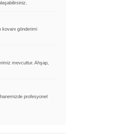
aşabilirsiniz.
rı kovanı gönderimi
erimiz mevcuttur. Ahşap,
alathanemizde profesyonel