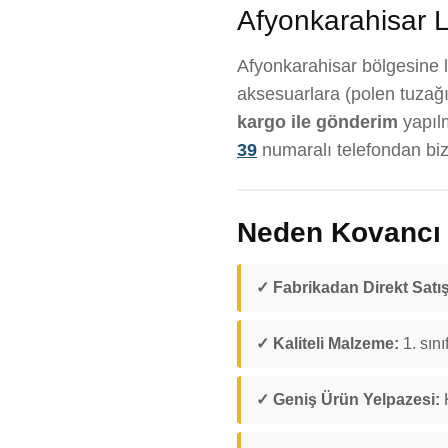
Afyonkarahisar L
Afyonkarahisar bölgesine la
aksesuarlara (polen tuzağı
kargo ile gönderim
yapıl
39
numaralı telefondan bize
Neden Kovancı D
✓ Fabrikadan Direkt Satış
✓ Kaliteli Malzeme:
1. sını
✓ Geniş Ürün Yelpazesi:
K