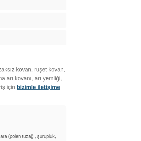
uzaksız kovan, ruşet kovan,
 arı kovanı, arı yemliği,
iş için
bizimle iletişime
lara (polen tuzağı, şurupluk,