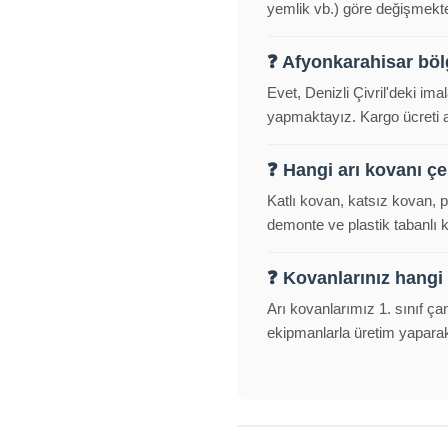
yemlik vb.) göre değişmekted
❓ Afyonkarahisar bö
Evet, Denizli Çivril'deki im
yapmaktayız. Kargo ücreti alı
❓ Hangi arı kovanı çeş
Katlı kovan, katsız kovan, 
demonte ve plastik tabanlı
❓ Kovanlarınız hangi
Arı kovanlarımız 1. sınıf ça
ekipmanlarla üretim yapara