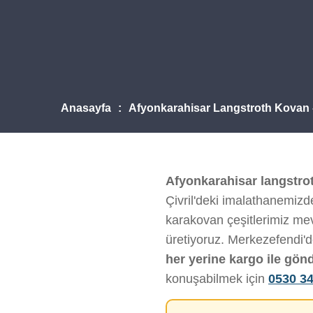
Anasayfa
Afyonkarahisar Langstroth Kovan 
Afyonkarahisar langstro
Çivril'deki imalathanemizde
karakovan çeşitlerimiz mevc
üretiyoruz. Merkezefendi'
her yerine kargo ile gön
konuşabilmek için
0530 34