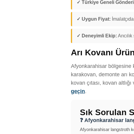
✓ Türkiye Geneli Gönder
✓ Uygun Fiyat:
İmalatçıdan
✓ Deneyimli Ekip:
Arıcılık
Arı Kovanı Ürün
Afyonkarahisar bölgesine ka
karakovan, demonte arı kov
kovan çıtası, kovan altlığı
geçin
.
Sık Sorulan S
❓ Afyonkarahisar lang
Afyonkarahisar langstroth ko