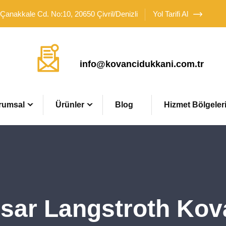
 Çanakkale Cd. No:10, 20650 Çivril/Denizli
Yol Tarifi Al
Mail Adresimiz
info@kovancidukkani.com.tr
rumsal
Ürünler
Blog
Hizmet Bölgeler
sar Langstroth Kov