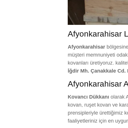
Afyonkarahisar La
Afyonkarahisar
bölgesin
müşteri memnuniyeti odaklı 
kovanları üretiyoruz. kalit
İğdir Mh. Çanakkale Cd. 
Afyonkarahisar A
Kovancı Dükkanı
olarak A
kovan, ruşet kovan ve kara
prensipleriyle ürettiğimiz
faaliyetleriniz için en uy