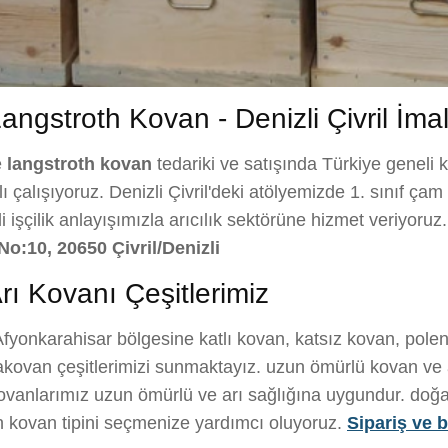
ngstroth Kovan - Denizli Çivril İmal
e
langstroth kovan
tedariki ve satışında Türkiye geneli 
çalışıyoruz. Denizli Çivril'deki atölyemizde 1. sınıf çam a
eli işçilik anlayışımızla arıcılık sektörüne hizmet veriyoru
No:10, 20650 Çivril/Denizli
rı Kovanı Çeşitlerimiz
fyonkarahisar bölgesine katlı kovan, katsız kovan, polen
kovan çeşitlerimizi sunmaktayız. uzun ömürlü kovan ve a
 kovanlarımız uzun ömürlü ve arı sağlığına uygundur. doğal
gun kovan tipini seçmenize yardımcı oluyoruz.
Sipariş ve bi