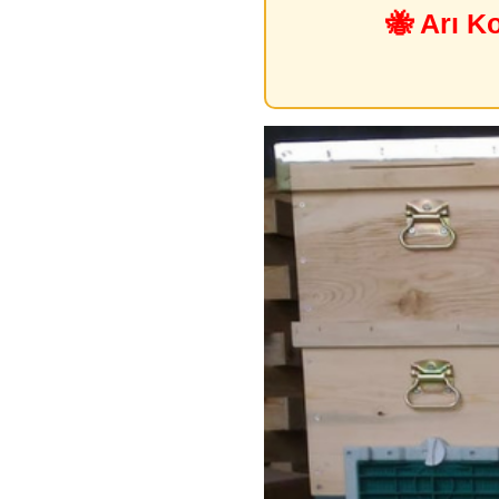
🐝 Arı K