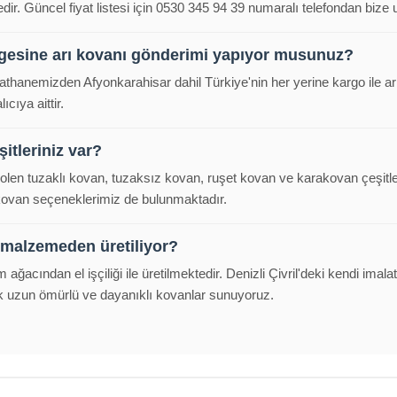
ir. Güncel fiyat listesi için 0530 345 94 39 numaralı telefondan bize ul
lgesine arı kovanı gönderimi yapıyor musunuz?
alathanemizden Afyonkarahisar dahil Türkiye'nin her yerine kargo ile a
cıya aittir.
itleriniz var?
polen tuzaklı kovan, tuzaksız kovan, ruşet kovan ve karakovan çeşitl
 kovan seçeneklerimiz de bulunmaktadır.
 malzemeden üretiliyor?
m ağacından el işçiliği ile üretilmektedir. Denizli Çivril'deki kendi im
k uzun ömürlü ve dayanıklı kovanlar sunuyoruz.