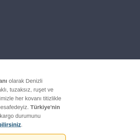
anı
olarak Denizli
klı, tuzaksız, ruşet ve
izle her kovanı titizlikle
mesafedeyiz.
Türkiye'nin
ve kargo durumunu
ilirsiniz
.