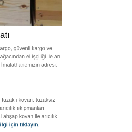
atı
kargo, güvenli kargo ve
ğacından el işçiliği ile arı
z. İmalathanemizin adresi:
 tuzaklı kovan, tuzaksız
rıcılık ekipmanları
 ahşap kovan ile arıcılık
lgi için tıklayın
.