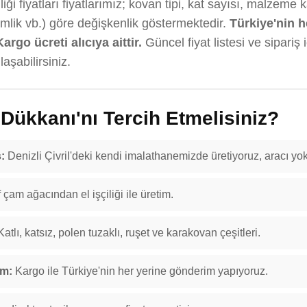
ği fiyatları fiyatlarımız; kovan tipi, kat sayısı, malzeme 
emlik vb.) göre değişkenlik göstermektedir.
Türkiye'nin h
Kargo ücreti alıcıya aittir.
Güncel fiyat listesi ve sipariş 
aşabilirsiniz.
ükkanı'nı Tercih Etmelisiniz?
:
Denizli Çivril'deki kendi imalathanemizde üretiyoruz, aracı yok
f çam ağacından el işçiliği ile üretim.
atlı, katsız, polen tuzaklı, ruşet ve karakovan çeşitleri.
im:
Kargo ile Türkiye'nin her yerine gönderim yapıyoruz.