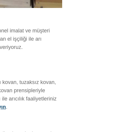
yonel imalat ve müşteri
el işçiliği ile arı
 veriyoruz.
ı kovan, tuzaksız kovan,
kovan prensipleriyle
e arıcılık faaliyetleriniz
yın
.