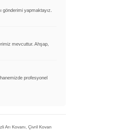
anı gönderimi yapmaktayız.
erimiz mevcuttur. Ahşap,
alathanemizde profesyonel
li Arı Kovanı, Çivril Kovan