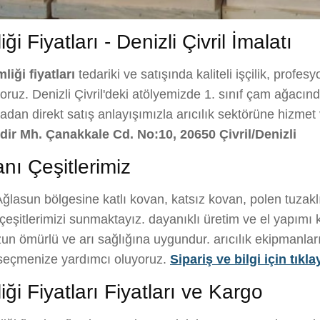
i Fiyatları - Denizli Çivril İmalatı
liği fiyatları
tedariki ve satışında kaliteli işçilik, profes
ruz. Denizli Çivril'deki atölyemizde 1. sınıf çam ağacından 
kadan direkt satış anlayışımızla arıcılık sektörüne hizmet
ğdir Mh. Çanakkale Cd. No:10, 20650 Çivril/Denizli
nı Çeşitlerimiz
ğlasun bölgesine katlı kovan, katsız kovan, polen tuzakl
eşitlerimizi sunmaktayız. dayanıklı üretim ve el yapımı 
n ömürlü ve arı sağlığına uygundur. arıcılık ekipmanları il
i seçmenize yardımcı oluyoruz.
Sipariş ve bilgi için tıkla
ği Fiyatları Fiyatları ve Kargo