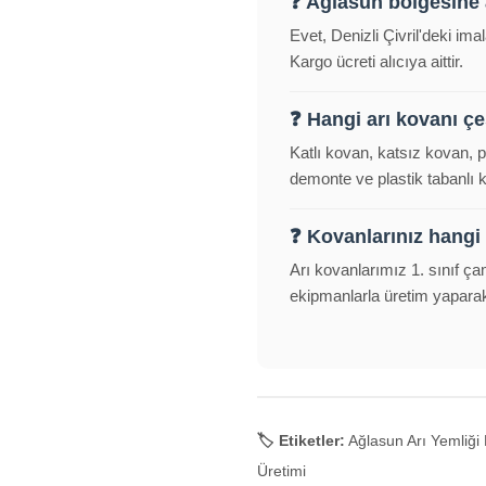
❓ Ağlasun bölgesine
Evet, Denizli Çivril'deki im
Kargo ücreti alıcıya aittir.
❓ Hangi arı kovanı çeş
Katlı kovan, katsız kovan, 
demonte ve plastik tabanlı
❓ Kovanlarınız hangi
Arı kovanlarımız 1. sınıf ça
ekipmanlarla üretim yapara
🏷️ Etiketler:
Ağlasun Arı Yemliği 
Üretimi