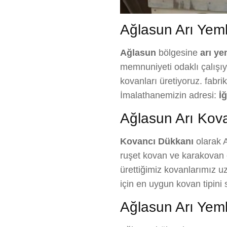
Ağlasun Arı Yemliğ
Ağlasun
bölgesine
arı yem
memnuniyeti odaklı çalışıyo
kovanları üretiyoruz. fabri
İmalathanemizin adresi:
İ
Ağlasun Arı Kova
Kovancı Dükkanı
olarak A
ruşet kovan ve karakovan ç
ürettiğimiz kovanlarımız uzu
için en uygun kovan tipin
Ağlasun Arı Yemli