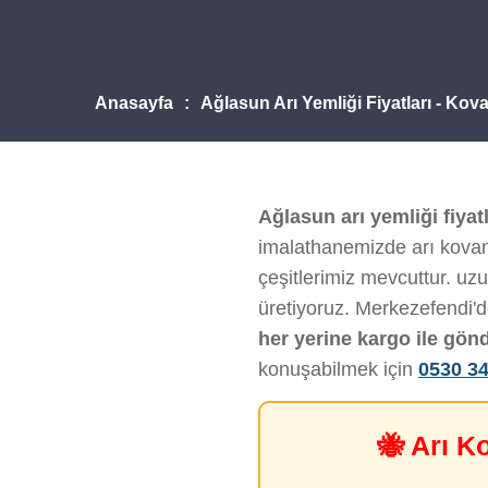
Anasayfa
Ağlasun Arı Yemliği Fiyatları - Ko
Ağlasun arı yemliği fiyatl
imalathanemizde arı kovanı
çeşitlerimiz mevcuttur. uz
üretiyoruz. Merkezefendi'
her yerine kargo ile gön
konuşabilmek için
0530 34
🐝 Arı K