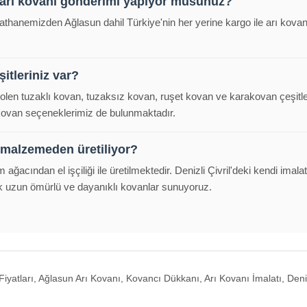
 arı kovanı gönderimi yapıyor musunuz?
alathanemizden Ağlasun dahil Türkiye'nin her yerine kargo ile arı kov
itleriniz var?
polen tuzaklı kovan, tuzaksız kovan, ruşet kovan ve karakovan çeşitl
 kovan seçeneklerimiz de bulunmaktadır.
 malzemeden üretiliyor?
m ağacından el işçiliği ile üretilmektedir. Denizli Çivril'deki kendi im
k uzun ömürlü ve dayanıklı kovanlar sunuyoruz.
Fiyatları, Ağlasun Arı Kovanı, Kovancı Dükkanı, Arı Kovanı İmalatı, Deniz