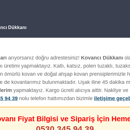
vancı Dükkanı
arı
arıyorsanız doğru adrestesiniz!
Kovancı Dükkanı
ola
 üretimi yapmaktayız. Katlı, katsız, polen tuzaklı, tuzak
un ömürlü kovan ve doğal ahşap kovan prensiplerimizle her
de de kovanlarımız bulunmaktadır. Uşak iline 45 dakika 
derim
yapmaktayız. Kargo ücreti alıcıya aittir. Nakliye 
5 94 39
nolu telefon hattımızdan bizimle
iletişime geçeb
ovanı Fiyat Bilgisi ve Sipariş İçin Hem
0530 345 94 39