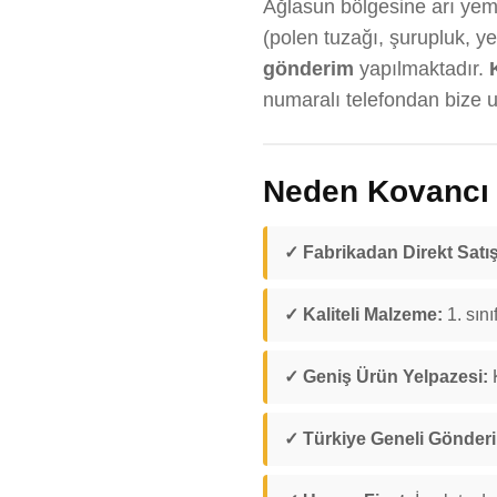
Ağlasun bölgesine arı yemli
(polen tuzağı, şurupluk, y
gönderim
yapılmaktadır.
numaralı telefondan bize ul
Neden Kovancı D
✓ Fabrikadan Direkt Satış
✓ Kaliteli Malzeme:
1. sını
✓ Geniş Ürün Yelpazesi:
K
✓ Türkiye Geneli Gönder