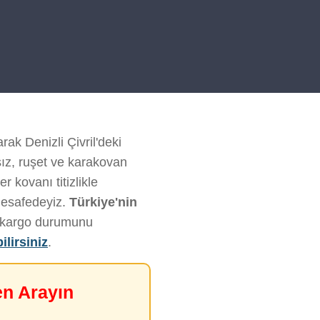
rak Denizli Çivril'deki
sız, ruşet ve karakovan
 kovanı titizlikle
mesafedeyiz.
Türkiye'nin
ve kargo durumunu
ilirsiniz
.
en Arayın