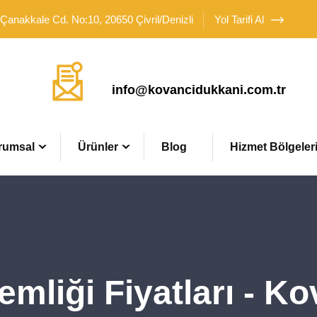
 Çanakkale Cd. No:10, 20650 Çivril/Denizli
Yol Tarifi Al
Mail Adresimiz
info@kovancidukkani.com.tr
rumsal
Ürünler
Blog
Hizmet Bölgeler
emliği Fiyatları - K