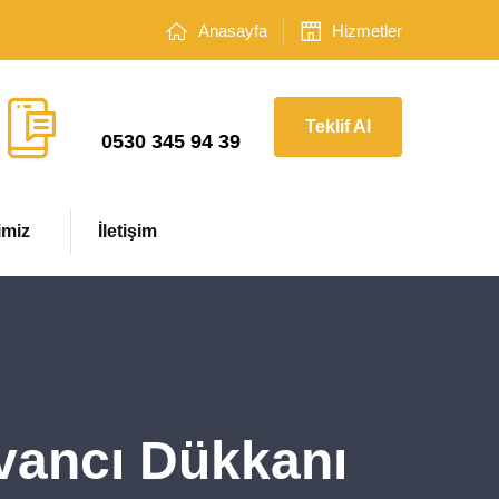
Anasayfa
Hizmetler
Çağrı Merkezi
Teklif Al
0530 345 94 39
imiz
İletişim
ovancı Dükkanı