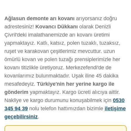
Ağlasun demonte arı kovanı
arıyorsanız doğru
adrestesiniz!
Kovancı Dükkanı
olarak Denizli
Çivril'deki imalathanemizde arı kovanı üretimi
yapmaktayız. Katlı, katsız, polen tuzaklı, tuzaksız,
ruşet ve karakovan çeşitlerimiz mevcuttur. uzun
ömürlü kovan ve polen tuzağı prensiplerimizle her
kovanı titizlikle üretiyoruz. Merkezefendi'de de
kovanlarımız bulunmaktadır. Uşak iline 45 dakika
mesafedeyiz.
Türkiye'nin her yerine kargo ile
gönderim
yapmaktayız. Kargo ücreti alıcıya aittir.
Nakliye ve kargo durumunu konuşabilmek için
0530
345 94 39
nolu telefon hattımızdan bizimle
iletişime
geçebilirsiniz
.