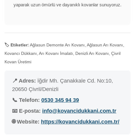
yaparak uzun ömürlü ve dayanıklı kovanlar sunuyoruz.
🏷️ Etiketler:
Ağlasun Demonte Arı Kovanı, Ağlasun Arı Kovanı,
Kovancı Dükkanı, Arı Kovanı İmalatı, Denizli Arı Kovanı, Çivril
Kovan Üretimi
📍 Adres:
İğdir Mh. Çanakkale Cd. No:10,
20650 Çivril/Denizli
📞 Telefon:
0530 345 94 39
📧 E-posta:
info@kovancidukkani.com.tr
🌐 Website:
https://kovancidukkani.com.tr/