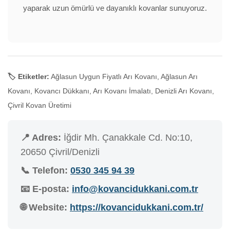
yaparak uzun ömürlü ve dayanıklı kovanlar sunuyoruz.
🏷️ Etiketler:
Ağlasun Uygun Fiyatlı Arı Kovanı, Ağlasun Arı
Kovanı, Kovancı Dükkanı, Arı Kovanı İmalatı, Denizli Arı Kovanı,
Çivril Kovan Üretimi
📍 Adres:
İğdir Mh. Çanakkale Cd. No:10,
20650 Çivril/Denizli
📞 Telefon:
0530 345 94 39
📧 E-posta:
info@kovancidukkani.com.tr
🌐 Website:
https://kovancidukkani.com.tr/