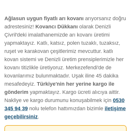
Ağlasun uygun fiyatlı arı kovanı
arıyorsanız doğru
adrestesiniz!
Kovancı Dükkanı
olarak Denizli
Çivril'deki imalathanemizde arı kovanı üretimi
yapmaktayız. Katlı, katsız, polen tuzaklı, tuzaksız,
ruşet ve karakovan çeşitlerimiz mevcuttur. katlı
kovan sistemi ve Denizli üretim prensiplerimizle her
kovanı titizlikle üretiyoruz. Merkezefendi'de de
kovanlarımız bulunmaktadır. Uşak iline 45 dakika
mesafedeyiz.
Türkiye'nin her yerine kargo ile
gönderim
yapmaktayız. Kargo ücreti alıcıya aittir.
Nakliye ve kargo durumunu konuşabilmek için
0530
345 94 39
nolu telefon hattımızdan bizimle
iletişime
geçebilirsiniz
.