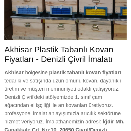
Akhisar Plastik Tabanlı Kovan
Fiyatları - Denizli Çivril İmalatı
Akhisar
bölgesine
plastik tabanlı kovan fiyatları
tedariki ve satışında uzun ömürlü kovan, dayanıklı
üretim ve müşteri memnuniyeti odaklı çalışıyoruz.
Denizli Çivril'deki atölyemizde 1. sınıf çam
ağacından el işçiliği ile arı kovanları üretiyoruz.
profesyonel imalat anlayışımızla arıcılık sektörüne
hizmet veriyoruz. İmalathanemizin adresi:
İğdir Mh.
Çanakkale Cd. No:10, 20650 Çivril/Denizli