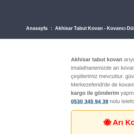
Anasayfa
Akhisar Tabut Kovan - Kovancı Dü
Akhisar tabut kovan
arıy
imalathanemizde arı kovanı
çeşitlerimiz mevcuttur. güv
Merkezefendi'de de kovanl
kargo ile gönderim
yapmak
0530 345 94 39
nolu telef
🐝 Arı K