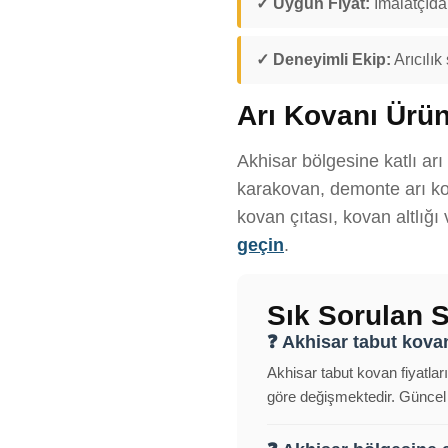
✓ Uygun Fiyat:
İmalatçıdan
✓ Deneyimli Ekip:
Arıcılık
Arı Kovanı Ürün
Akhisar bölgesine katlı arı
karakovan, demonte arı kov
kovan çıtası, kovan altlığı
geçin
.
Sık Sorulan S
❓ Akhisar tabut kovan
Akhisar tabut kovan fiyatlar
göre değişmektedir. Güncel f