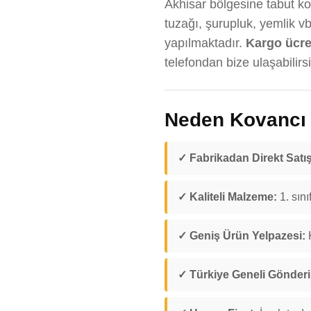
Akhisar bölgesine tabut kov
tuzağı, şurupluk, yemlik v
yapılmaktadır.
Kargo ücreti
telefondan bize ulaşabilirsi
Neden Kovancı D
✓ Fabrikadan Direkt Satış
✓ Kaliteli Malzeme:
1. sını
✓ Geniş Ürün Yelpazesi:
K
✓ Türkiye Geneli Gönder