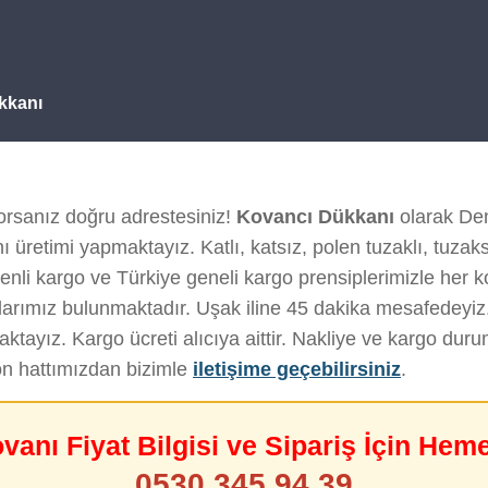
kkanı
orsanız doğru adrestesiniz!
Kovancı Dükkanı
olarak Deni
 üretimi yapmaktayız. Katlı, katsız, polen tuzaklı, tuzak
enli kargo ve Türkiye geneli kargo prensiplerimizle her kov
arımız bulunmaktadır. Uşak iline 45 dakika mesafedeyiz
tayız. Kargo ücreti alıcıya aittir. Nakliye ve kargo du
on hattımızdan bizimle
iletişime geçebilirsiniz
.
ovanı Fiyat Bilgisi ve Sipariş İçin Hem
0530 345 94 39