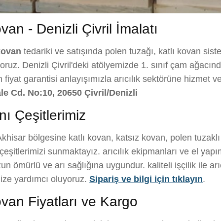
an - Denizli Çivril İmalatı
kovan
tedariki ve satışında polen tuzağı, katlı kovan sist
ruz. Denizli Çivril'deki atölyemizde 1. sınıf çam ağacından 
 fiyat garantisi anlayışımızla arıcılık sektörüne hizmet 
le Cd. No:10, 20650 Çivril/Denizli
nı Çeşitlerimiz
khisar bölgesine katlı kovan, katsız kovan, polen tuzakl
eşitlerimizi sunmaktayız. arıcılık ekipmanları ve el yapı
n ömürlü ve arı sağlığına uygundur. kaliteli işçilik ile arıcı
ize yardımcı oluyoruz.
Sipariş ve bilgi için tıklayın
.
van Fiyatları ve Kargo