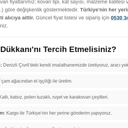
an fiyatlarımız; kovan tipi, kat sayısı, malzeme kalitesi
b.) göre değişkenlik göstermektedir.
Türkiye'nin her yer
 alıcıya aittir.
Güncel fiyat listesi ve sipariş için
0530 3
niz.
ükkanı'nı Tercih Etmelisiniz?
:
Denizli Çivril'deki kendi imalathanemizde üretiyoruz, aracı yok
f çam ağacından el işçiliği ile üretim.
atlı, katsız, polen tuzaklı, ruşet ve karakovan çeşitleri.
im:
Kargo ile Türkiye'nin her yerine gönderim yapıyoruz.