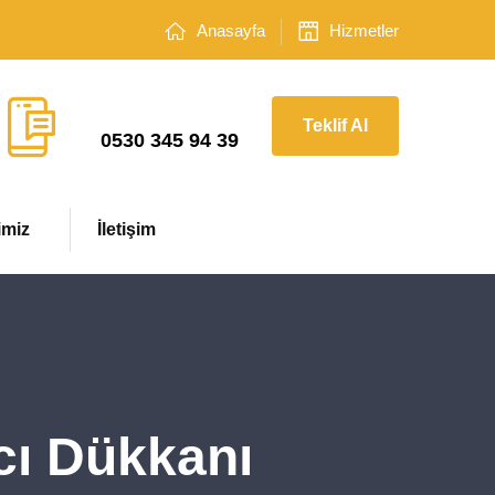
Anasayfa
Hizmetler
Çağrı Merkezi
Teklif Al
0530 345 94 39
imiz
İletişim
cı Dükkanı