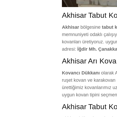
Akhisar Tabut Kov
Akhisar
bölgesine
tabut 
memnuniyeti odaklı çalışıyo
kovanları üretiyoruz. uygun
adresi:
İğdir Mh. Çanakka
Akhisar Arı Kova
Kovancı Dükkanı
olarak A
ruşet kovan ve karakovan ç
ürettiğimiz kovanlarımız uzu
uygun kovan tipini seçmen
Akhisar Tabut Ko