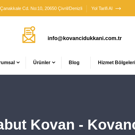
 Çanakkale Cd. No:10, 20650 Çivril/Denizli
Yol Tarifi Al
Mail Adresimiz
info@kovancidukkani.com.tr
rumsal
Ürünler
Blog
Hizmet Bölgeler
abut Kovan - Kovan