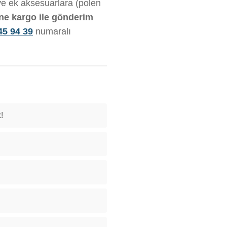
 ve ek aksesuarlara (polen
ine kargo ile gönderim
45 94 39
numaralı
!