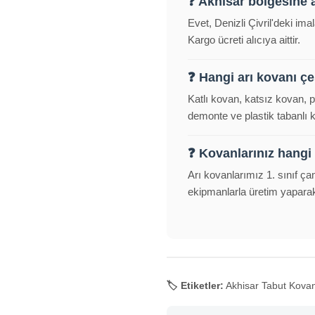
❓ Akhisar bölgesine 
Evet, Denizli Çivril'deki im
Kargo ücreti alıcıya aittir.
❓ Hangi arı kovanı çeş
Katlı kovan, katsız kovan, 
demonte ve plastik tabanlı
❓ Kovanlarınız hangi
Arı kovanlarımız 1. sınıf ça
ekipmanlarla üretim yapara
🏷️ Etiketler:
Akhisar Tabut Kovan,