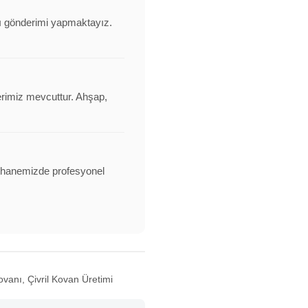
anı gönderimi yapmaktayız.
erimiz mevcuttur. Ahşap,
alathanemizde profesyonel
ovanı, Çivril Kovan Üretimi