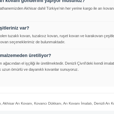
arı kovanı gönderimi yapıyor musunuz?
alathanemizden Akhisar dahil Türkiye'nin her yerine kargo ile arı kov
itleriniz var?
polen tuzaklı kovan, tuzaksız kovan, ruşet kovan ve karakovan çeşitl
 kovan seçeneklerimiz de bulunmaktadır.
 malzemeden üretiliyor?
m ağacından el işçiliği ile üretilmektedir. Denizli Çivril'deki kendi im
k uzun ömürlü ve dayanıklı kovanlar sunuyoruz.
 Akhisar Arı Kovanı, Kovancı Dükkanı, Arı Kovanı İmalatı, Denizli Arı K