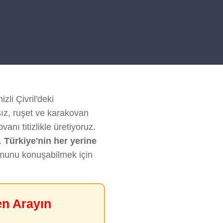
zli Çivril'deki
sız, ruşet ve karakovan
anı titizlikle üretiyoruz.
.
Türkiye'nin her yerine
rumunu konuşabilmek için
en Arayın