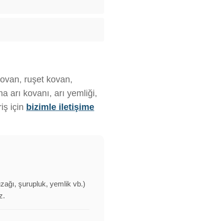
kovan, ruşet kovan,
 arı kovanı, arı yemliği,
iş için
bizimle iletişime
uzağı, şurupluk, yemlik vb.)
z.