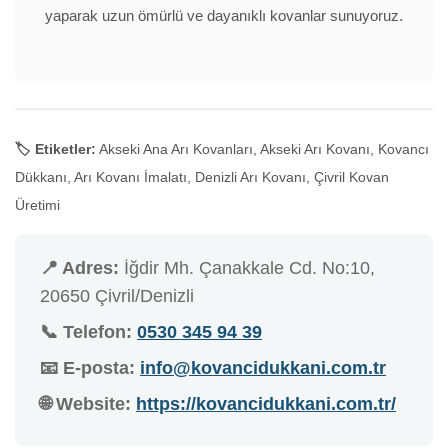
yaparak uzun ömürlü ve dayanıklı kovanlar sunuyoruz.
🏷️ Etiketler:
Akseki Ana Arı Kovanları, Akseki Arı Kovanı, Kovancı
Dükkanı, Arı Kovanı İmalatı, Denizli Arı Kovanı, Çivril Kovan
Üretimi
📍 Adres:
İğdir Mh. Çanakkale Cd. No:10,
20650 Çivril/Denizli
📞 Telefon:
0530 345 94 39
📧 E-posta:
info@kovancidukkani.com.tr
🌐 Website:
https://kovancidukkani.com.tr/