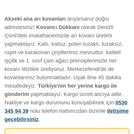
Akseki ana arı kovanları
arıyorsanız doğru
adrestesiniz!
Kovancı Dükkanı
olarak Denizli
Çivril'deki imalathanemizde arı kovanı üretimi
yapmaktayız. Katlı, katsız, polen tuzaklı, tuzaksız,
ruşet ve karakovan çeşitlerimiz mevcuttur. kaliteli
işçilik ve 1. sınıf çam ağacı prensiplerimizle her
kovanı titizlikle üretiyoruz. Merkezefendi'de de
kovanlarımız bulunmaktadır. Uşak iline 45 dakika
mesafedeyiz.
Türkiye'nin her yerine kargo ile
gönderim
yapmaktayız. Kargo ücreti alıcıya aittir.
Nakliye ve kargo durumunu konuşabilmek için
0530
345 94 39
nolu telefon hattımızdan bizimle
iletişime
geçebilirsiniz
.