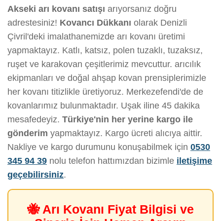
Akseki arı kovanı satışı
arıyorsanız doğru
adrestesiniz!
Kovancı Dükkanı
olarak Denizli
Çivril'deki imalathanemizde arı kovanı üretimi
yapmaktayız. Katlı, katsız, polen tuzaklı, tuzaksız,
ruşet ve karakovan çeşitlerimiz mevcuttur. arıcılık
ekipmanları ve doğal ahşap kovan prensiplerimizle
her kovanı titizlikle üretiyoruz. Merkezefendi'de de
kovanlarımız bulunmaktadır. Uşak iline 45 dakika
mesafedeyiz.
Türkiye'nin her yerine kargo ile
gönderim
yapmaktayız. Kargo ücreti alıcıya aittir.
Nakliye ve kargo durumunu konuşabilmek için
0530
345 94 39
nolu telefon hattımızdan bizimle
iletişime
geçebilirsiniz
.
🐝 Arı Kovanı Fiyat Bilgisi ve