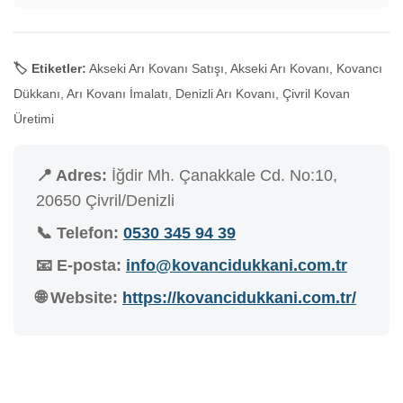
🏷️ Etiketler:
Akseki Arı Kovanı Satışı, Akseki Arı Kovanı, Kovancı
Dükkanı, Arı Kovanı İmalatı, Denizli Arı Kovanı, Çivril Kovan
Üretimi
📍 Adres:
İğdir Mh. Çanakkale Cd. No:10,
20650 Çivril/Denizli
📞 Telefon:
0530 345 94 39
📧 E-posta:
info@kovancidukkani.com.tr
🌐 Website:
https://kovancidukkani.com.tr/