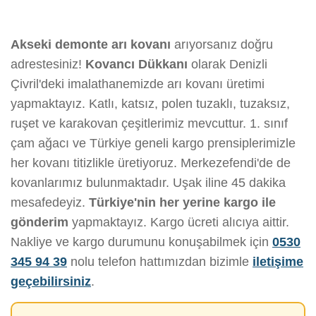
Akseki demonte arı kovanı
arıyorsanız doğru
adrestesiniz!
Kovancı Dükkanı
olarak Denizli
Çivril'deki imalathanemizde arı kovanı üretimi
yapmaktayız. Katlı, katsız, polen tuzaklı, tuzaksız,
ruşet ve karakovan çeşitlerimiz mevcuttur. 1. sınıf
çam ağacı ve Türkiye geneli kargo prensiplerimizle
her kovanı titizlikle üretiyoruz. Merkezefendi'de de
kovanlarımız bulunmaktadır. Uşak iline 45 dakika
mesafedeyiz.
Türkiye'nin her yerine kargo ile
gönderim
yapmaktayız. Kargo ücreti alıcıya aittir.
Nakliye ve kargo durumunu konuşabilmek için
0530
345 94 39
nolu telefon hattımızdan bizimle
iletişime
geçebilirsiniz
.