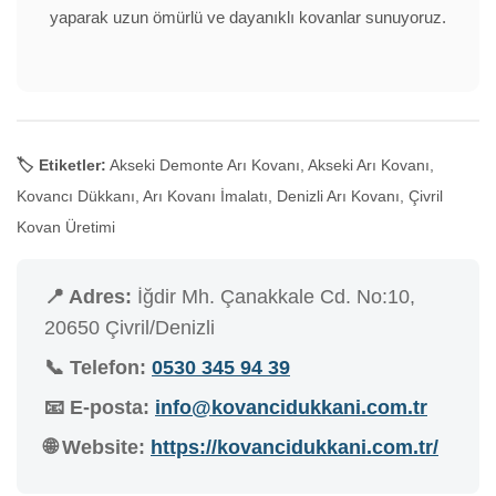
yaparak uzun ömürlü ve dayanıklı kovanlar sunuyoruz.
🏷️ Etiketler:
Akseki Demonte Arı Kovanı, Akseki Arı Kovanı,
Kovancı Dükkanı, Arı Kovanı İmalatı, Denizli Arı Kovanı, Çivril
Kovan Üretimi
📍 Adres:
İğdir Mh. Çanakkale Cd. No:10,
20650 Çivril/Denizli
📞 Telefon:
0530 345 94 39
📧 E-posta:
info@kovancidukkani.com.tr
🌐 Website:
https://kovancidukkani.com.tr/