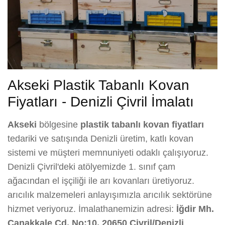
Akseki Plastik Tabanlı Kovan
Fiyatları - Denizli Çivril İmalatı
Akseki
bölgesine
plastik tabanlı kovan fiyatları
tedariki ve satışında Denizli üretim, katlı kovan
sistemi ve müşteri memnuniyeti odaklı çalışıyoruz.
Denizli Çivril'deki atölyemizde 1. sınıf çam
ağacından el işçiliği ile arı kovanları üretiyoruz.
arıcılık malzemeleri anlayışımızla arıcılık sektörüne
hizmet veriyoruz. İmalathanemizin adresi:
İğdir Mh.
Çanakkale Cd. No:10, 20650 Çivril/Denizli