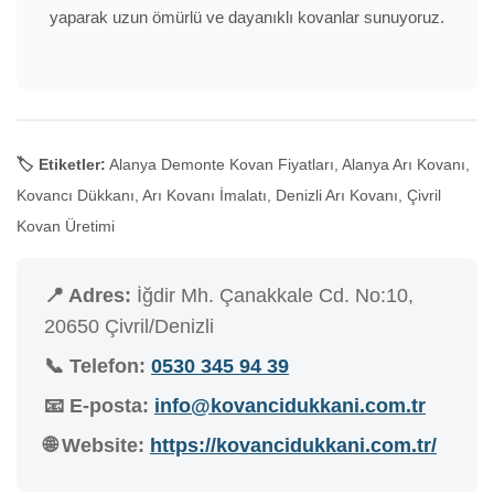
yaparak uzun ömürlü ve dayanıklı kovanlar sunuyoruz.
🏷️ Etiketler:
Alanya Demonte Kovan Fiyatları, Alanya Arı Kovanı,
Kovancı Dükkanı, Arı Kovanı İmalatı, Denizli Arı Kovanı, Çivril
Kovan Üretimi
📍 Adres:
İğdir Mh. Çanakkale Cd. No:10,
20650 Çivril/Denizli
📞 Telefon:
0530 345 94 39
📧 E-posta:
info@kovancidukkani.com.tr
🌐 Website:
https://kovancidukkani.com.tr/