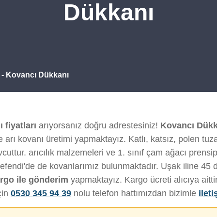
Dükkanı
ı - Kovancı Dükkanı
 fiyatları
arıyorsanız doğru adrestesiniz!
Kovancı Dükk
 arı kovanı üretimi yapmaktayız. Katlı, katsız, polen tuza
cuttur. arıcılık malzemeleri ve 1. sınıf çam ağacı prensip
kezefendi'de de kovanlarımız bulunmaktadır. Uşak iline 45
argo ile gönderim
yapmaktayız. Kargo ücreti alıcıya aitti
çin
0530 345 94 39
nolu telefon hattımızdan bizimle
ilet