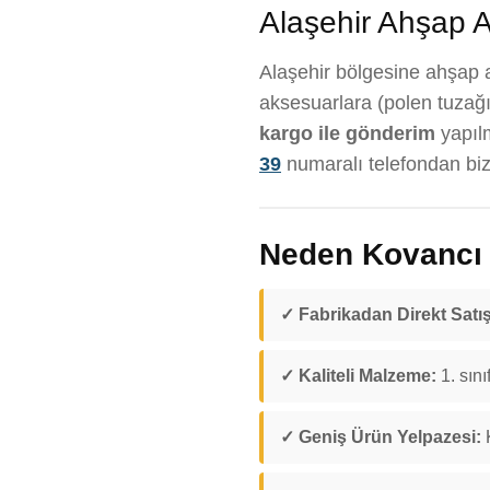
Alaşehir Ahşap Ar
Alaşehir bölgesine ahşap ar
aksesuarlara (polen tuzağı
kargo ile gönderim
yapıl
39
numaralı telefondan bize
Neden Kovancı D
✓ Fabrikadan Direkt Satış
✓ Kaliteli Malzeme:
1. sını
✓ Geniş Ürün Yelpazesi:
K