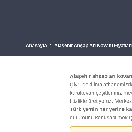
Anasayfa
Alaşehir Ahşap Arı Kovanı Fiyatlar
Alaşehir ahşap arı kovanı
Çivril'deki imalathanemizde
karakovan çeşitlerimiz mev
titizlikle üretiyoruz. Mer
Türkiye'nin her yerine k
durumunu konuşabilmek i