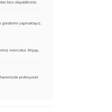
an bize ulaşabilirsiniz.
anı gönderimi yapmaktayız.
erimiz mevcuttur. Ahşap,
alathanemizde profesyonel