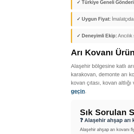
✓ Türkiye Geneli Gönder
✓ Uygun Fiyat:
İmalatçıdan
✓ Deneyimli Ekip:
Arıcılık
Arı Kovanı Ürün
Alaşehir bölgesine katlı ar
karakovan, demonte arı kov
kovan çıtası, kovan altlığı
geçin
.
Sık Sorulan S
❓ Alaşehir ahşap arı k
Alaşehir ahşap arı kovanı fiy