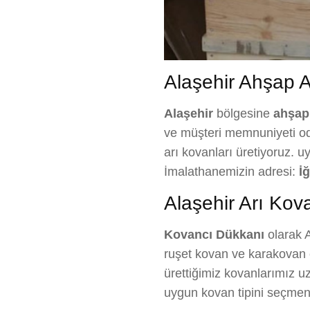
Alaşehir Ahşap Ar
Alaşehir
bölgesine
ahşap 
ve müşteri memnuniyeti odak
arı kovanları üretiyoruz. u
İmalathanemizin adresi:
İ
Alaşehir Arı Kova
Kovancı Dükkanı
olarak A
ruşet kovan ve karakovan çe
ürettiğimiz kovanlarımız uzu
uygun kovan tipini seçmen