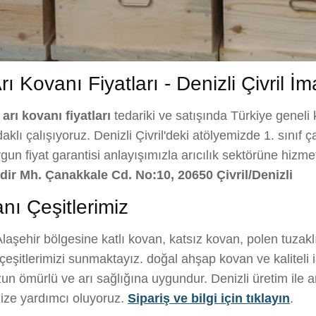
ı Kovanı Fiyatları - Denizli Çivril İm
arı kovanı fiyatları
tedariki ve satışında Türkiye geneli 
lı çalışıyoruz. Denizli Çivril'deki atölyemizde 1. sınıf ça
ygun fiyat garantisi anlayışımızla arıcılık sektörüne hizme
ğdir Mh. Çanakkale Cd. No:10, 20650 Çivril/Denizli
nı Çeşitlerimiz
laşehir bölgesine katlı kovan, katsız kovan, polen tuzak
şitlerimizi sunmaktayız. doğal ahşap kovan ve kaliteli iş
n ömürlü ve arı sağlığına uygundur. Denizli üretim ile arıc
ize yardımcı oluyoruz.
Sipariş ve bilgi için tıklayın
.