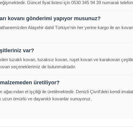
eğişmektedir. Güncel fiyat listesi için 0530 345 94 39 numaralı telefond
 arı kovanı gönderimi yapıyor musunuz?
alathanemizden Alaşehir dahil Türkiye'nin her yerine kargo ile arı kov
itleriniz var?
polen tuzaklı kovan, tuzaksız kovan, ruşet kovan ve karakovan çeşitl
 kovan seçeneklerimiz de bulunmaktadır.
 malzemeden üretiliyor?
m ağacından el işçiliği ile üretilmektedir. Denizli Çivril'deki kendi im
k uzun ömürlü ve dayanıklı kovanlar sunuyoruz.