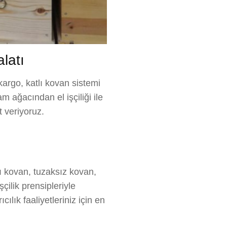
alatı
kargo, katlı kovan sistemi
m ağacından el işçiliği ile
t veriyoruz.
lı kovan, tuzaksız kovan,
çilik prensipleriyle
ılık faaliyetleriniz için en