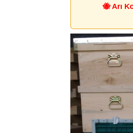
🐝 Arı K