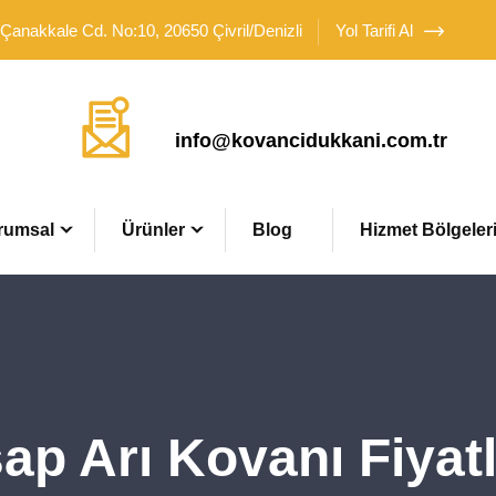
 Çanakkale Cd. No:10, 20650 Çivril/Denizli
Yol Tarifi Al
Mail Adresimiz
info@kovancidukkani.com.tr
rumsal
Ürünler
Blog
Hizmet Bölgeler
ap Arı Kovanı Fiyatl