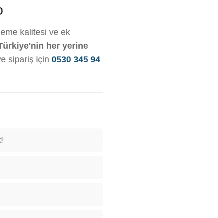
o
lzeme kalitesi ve ek
Türkiye'nin her yerine
ve sipariş için
0530 345 94
!