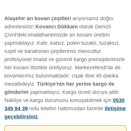
Alaşehir arı kovan çeşitleri
arıyorsanız doğru
adrestesiniz!
Kovancı Dükkanı
olarak Denizli
Çivril'deki imalathanemizde arı kovanı üretimi
yapmaktayız. Katlı, katsız, polen tuzaklı, tuzaksız,
ruşet ve karakovan çeşitlerimiz mevcuttur.
profesyonel imalat ve güvenli kargo prensiplerimizle
her kovanı titizlikle üretiyoruz. Merkezefendi'de de
kovanlarımız bulunmaktadır. Uşak iline 45 dakika
mesafedeyiz.
Türkiye'nin her yerine kargo ile
gönderim
yapmaktayız. Kargo ücreti alıcıya aittir.
Nakliye ve kargo durumunu konuşabilmek için
0530
345 94 39
nolu telefon hattımızdan bizimle
iletişime
geçebilirsiniz
.