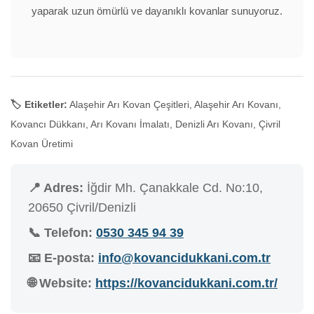
yaparak uzun ömürlü ve dayanıklı kovanlar sunuyoruz.
🏷️ Etiketler:
Alaşehir Arı Kovan Çeşitleri, Alaşehir Arı Kovanı,
Kovancı Dükkanı, Arı Kovanı İmalatı, Denizli Arı Kovanı, Çivril
Kovan Üretimi
📍 Adres:
İğdir Mh. Çanakkale Cd. No:10,
20650 Çivril/Denizli
📞 Telefon:
0530 345 94 39
📧 E-posta:
info@kovancidukkani.com.tr
🌐 Website:
https://kovancidukkani.com.tr/