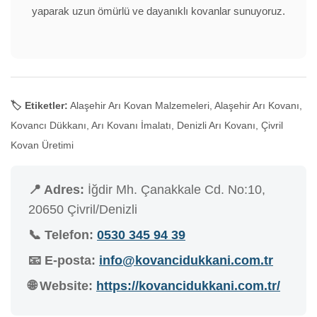
yaparak uzun ömürlü ve dayanıklı kovanlar sunuyoruz.
🏷️ Etiketler:
Alaşehir Arı Kovan Malzemeleri, Alaşehir Arı Kovanı,
Kovancı Dükkanı, Arı Kovanı İmalatı, Denizli Arı Kovanı, Çivril
Kovan Üretimi
📍 Adres:
İğdir Mh. Çanakkale Cd. No:10,
20650 Çivril/Denizli
📞 Telefon:
0530 345 94 39
📧 E-posta:
info@kovancidukkani.com.tr
🌐 Website:
https://kovancidukkani.com.tr/