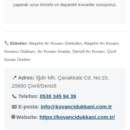
yaparak uzun ömürlü ve dayanıklı kovanlar sunuyoruz.
🏷️ Etiketler:
Alaşehir Arı Kovanı Üreticileri, Alaşehir Arı Kovanı,
Kovancı Dükkanı, Arı Kovanı İmalatı, Denizli Arı Kovanı, Çivril
Kovan Üretimi
📍 Adres:
İğdir Mh. Çanakkale Cd. No:10,
20650 Çivril/Denizli
📞 Telefon:
0530 345 94 39
📧 E-posta:
info@kovancidukkani.com.tr
🌐 Website:
https://kovancidukkani.com.tr/