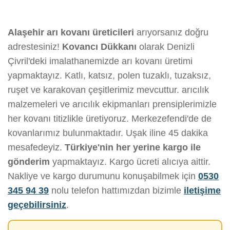
Alaşehir arı kovanı üreticileri
arıyorsanız doğru
adrestesiniz!
Kovancı Dükkanı
olarak Denizli
Çivril'deki imalathanemizde arı kovanı üretimi
yapmaktayız. Katlı, katsız, polen tuzaklı, tuzaksız,
ruşet ve karakovan çeşitlerimiz mevcuttur. arıcılık
malzemeleri ve arıcılık ekipmanları prensiplerimizle
her kovanı titizlikle üretiyoruz. Merkezefendi'de de
kovanlarımız bulunmaktadır. Uşak iline 45 dakika
mesafedeyiz.
Türkiye'nin her yerine kargo ile
gönderim
yapmaktayız. Kargo ücreti alıcıya aittir.
Nakliye ve kargo durumunu konuşabilmek için
0530
345 94 39
nolu telefon hattımızdan bizimle
iletişime
geçebilirsiniz
.