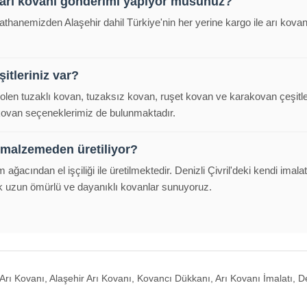
 arı kovanı gönderimi yapıyor musunuz?
alathanemizden Alaşehir dahil Türkiye'nin her yerine kargo ile arı kov
itleriniz var?
polen tuzaklı kovan, tuzaksız kovan, ruşet kovan ve karakovan çeşitl
 kovan seçeneklerimiz de bulunmaktadır.
 malzemeden üretiliyor?
m ağacından el işçiliği ile üretilmektedir. Denizli Çivril'deki kendi im
k uzun ömürlü ve dayanıklı kovanlar sunuyoruz.
rı Kovanı, Alaşehir Arı Kovanı, Kovancı Dükkanı, Arı Kovanı İmalatı, Den