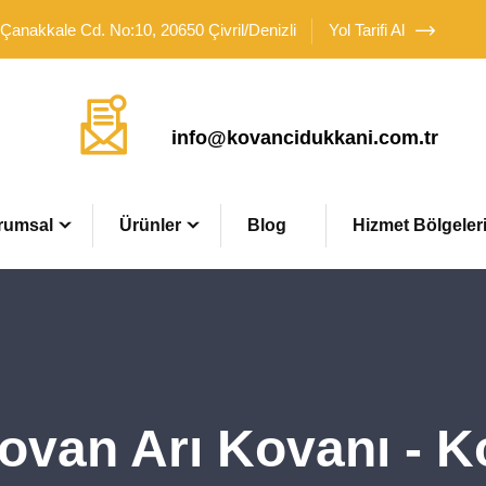
 Çanakkale Cd. No:10, 20650 Çivril/Denizli
Yol Tarifi Al
Mail Adresimiz
info@kovancidukkani.com.tr
rumsal
Ürünler
Blog
Hizmet Bölgeler
ovan Arı Kovanı - 