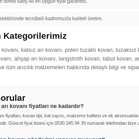
 direkt satış ile en uygun fiyat garantisi.
 sektöründe tecrübeli kadromuzla kaliteli üretim.
 Kategorilerimiz
ı kovanı, katsız arı kovanı, polen tuzaklı kovan, tuzaksız
anı, ahşap arı kovanı, langstroth kovan, tabut kovan, ana
 ve tüm arıcılık malzemeleri hakkında detaylı bilgi ve sipar
orular
arı kovanı fiyatları ne kadardır?
ı fiyatları; kovan tipi, kat sayısı, malzeme kalitesi ve ek aksesuarlar
ir. Güncel fiyat listesi için 0530 345 94 39 numaralı telefondan bize ul