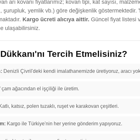
n arı kovanı fiyatlarımız; kovan tipi, kat sayısı, malzeme
, şurupluk, yemlik vb.) göre değişkenlik göstermektedir.
maktadır.
Kargo ücreti alıcıya aittir.
Güncel fiyat listesi 
 ulaşabilirsiniz.
ükkanı'nı Tercih Etmelisiniz?
:
Denizli Çivril'deki kendi imalathanemizde üretiyoruz, aracı yok
f çam ağacından el işçiliği ile üretim.
atlı, katsız, polen tuzaklı, ruşet ve karakovan çeşitleri.
im:
Kargo ile Türkiye'nin her yerine gönderim yapıyoruz.