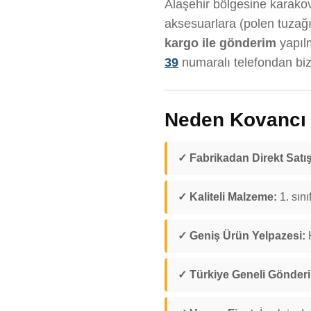
Alaşehir bölgesine karakova
aksesuarlara (polen tuzağı
kargo ile gönderim
yapıl
39
numaralı telefondan bize
Neden Kovancı D
✓ Fabrikadan Direkt Satış
✓ Kaliteli Malzeme:
1. sını
✓ Geniş Ürün Yelpazesi:
K
✓ Türkiye Geneli Gönder