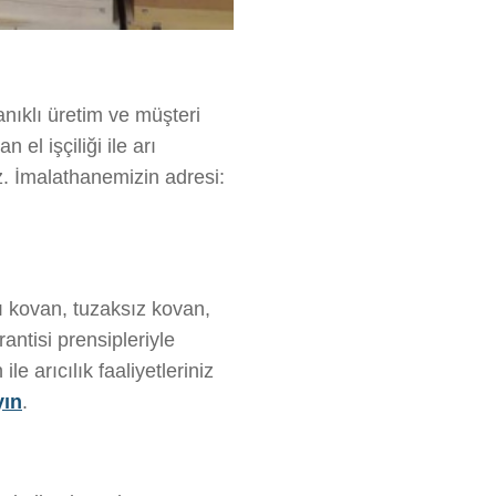
anıklı üretim ve müşteri
el işçiliği ile arı
z. İmalathanemizin adresi:
lı kovan, tuzaksız kovan,
antisi prensipleriyle
 arıcılık faaliyetleriniz
yın
.