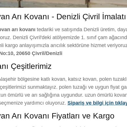
n Arı Kovanı - Denizli Çivril İmalatı
ovan arı kovanı
tedariki ve satışında Denizli üretim, day
ruz. Denizli Çivril'deki atölyemizde 1. sınıf çam ağacından 
nli kargo anlayışımızla arıcılık sektörüne hizmet veriyoru
No:10, 20650 Çivril/Denizli
nı Çeşitlerimiz
laşehir bölgesine katlı kovan, katsız kovan, polen tuzak
eşitlerimizi sunmaktayız. polen tuzağı ve uygun fiyat gar
un ömürlü ve arı sağlığına uygundur. uzun ömürlü kovan ile
i seçmenize yardımcı oluyoruz.
Sipariş ve bilgi için tıkla
an Arı Kovanı Fiyatları ve Kargo