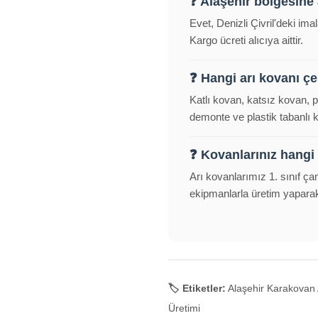
❓ Alaşehir bölgesine
Evet, Denizli Çivril'deki im
Kargo ücreti alıcıya aittir.
❓ Hangi arı kovanı çeş
Katlı kovan, katsız kovan, 
demonte ve plastik tabanlı
❓ Kovanlarınız hangi
Arı kovanlarımız 1. sınıf ça
ekipmanlarla üretim yapara
🏷️ Etiketler:
Alaşehir Karakovan A
Üretimi