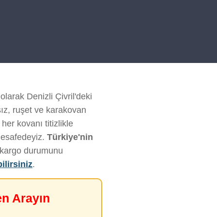
olarak Denizli Çivril'deki
sız, ruşet ve karakovan
er kovanı titizlikle
mesafedeyiz.
Türkiye'nin
ve kargo durumunu
ilirsiniz
.
en Arayın