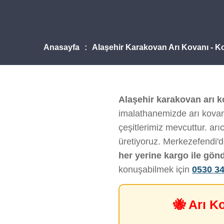
Anasayfa
Alaşehir Karakovan Arı Kovanı - K
Alaşehir karakovan arı k
imalathanemizde arı kovanı
çeşitlerimiz mevcuttur. arı
üretiyoruz. Merkezefendi'
her yerine kargo ile gön
konuşabilmek için
0530 34
🐝 Arı K