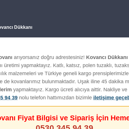
ovancı Dükkanı
ovanı
arıyorsanız doğru adrestesiniz!
Kovancı Dükkanı
 üretimi yapmaktayız. Katlı, katsız, polen tuzaklı, tuzak
cılık malzemeleri ve Türkiye geneli kargo prensiplerimizle h
de de kovanlarımız bulunmaktadır. Uşak iline 45 dakika 
derim
yapmaktayız. Kargo ücreti alıcıya aittir. Nakliye 
5 94 39
nolu telefon hattımızdan bizimle
iletişime geçeb
ovanı Fiyat Bilgisi ve Sipariş İçin Hem
0530 345 94 39