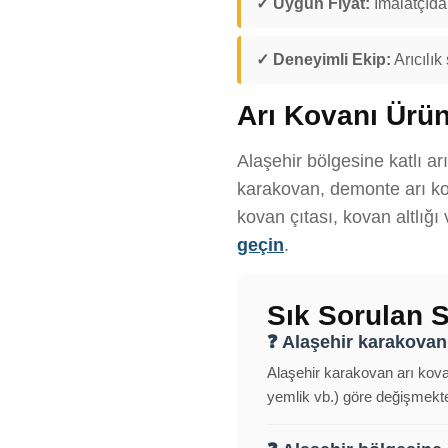
✓ Uygun Fiyat:
İmalatçıdan
✓ Deneyimli Ekip:
Arıcılık
Arı Kovanı Ürün
Alaşehir bölgesine katlı ar
karakovan, demonte arı kov
kovan çıtası, kovan altlığı
geçin
.
Sık Sorulan S
❓ Alaşehir karakovan 
Alaşehir karakovan arı kovan
yemlik vb.) göre değişmekted