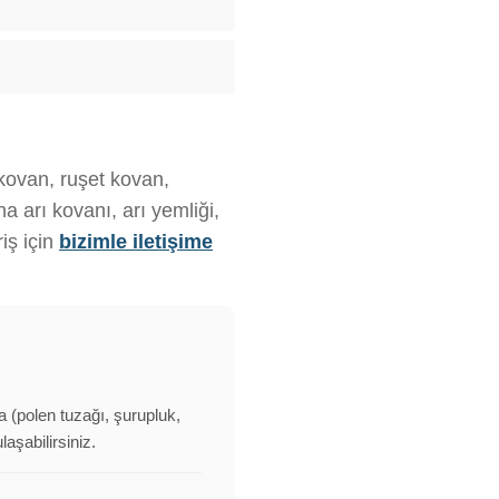
 kovan, ruşet kovan,
 arı kovanı, arı yemliği,
iş için
bizimle iletişime
a (polen tuzağı, şurupluk,
aşabilirsiniz.