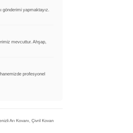
anı gönderimi yapmaktayız.
erimiz mevcuttur. Ahşap,
alathanemizde profesyonel
izli Arı Kovanı, Çivril Kovan