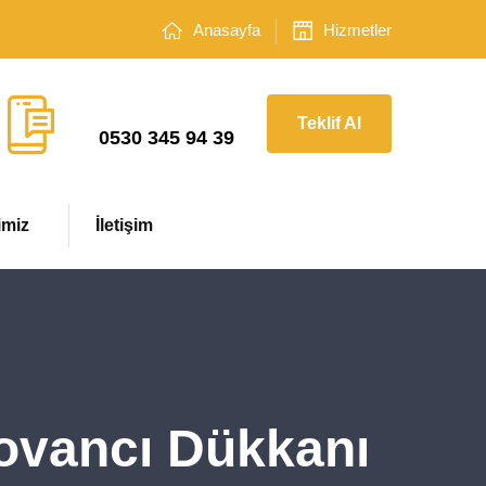
Anasayfa
Hizmetler
Çağrı Merkezi
Teklif Al
0530 345 94 39
imiz
İletişim
Kovancı Dükkanı