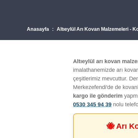
Anasayfa
Altıeylül Arı Kovan Malzemeleri - 
Altıeylül arı kovan malz
imalathanemizde arı kovanı
çeşitlerimiz mevcuttur. Deni
Merkezefendi'de de kovanl
kargo ile gönderim
yapmak
0530 345 94 39
nolu telef
🐝 Arı K