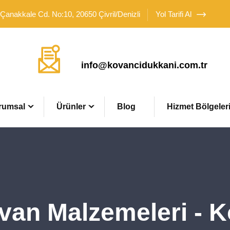
 Çanakkale Cd. No:10, 20650 Çivril/Denizli
Yol Tarifi Al
Mail Adresimiz
info@kovancidukkani.com.tr
rumsal
Ürünler
Blog
Hizmet Bölgeler
Kovan Malzemeleri - 