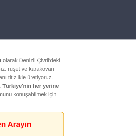
ı
olarak Denizli Çivril'deki
sız, ruşet ve karakovan
ı titizlikle üretiyoruz.
.
Türkiye'nin her yerine
rumunu konuşabilmek için
en Arayın