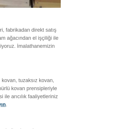
ı
i, fabrikadan direkt satış
m ağacından el işçiliği ile
eriyoruz. İmalathanemizin
lı kovan, tuzaksız kovan,
ürlü kovan prensipleriyle
le arıcılık faaliyetleriniz
yın
.