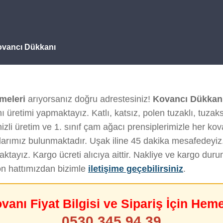
Kovancı Dükkanı
emeleri
arıyorsanız doğru adrestesiniz!
Kovancı Dükkan
 üretimi yapmaktayız. Katlı, katsız, polen tuzaklı, tuzak
zli üretim ve 1. sınıf çam ağacı prensiplerimizle her kovan
arımız bulunmaktadır. Uşak iline 45 dakika mesafedeyiz
tayız. Kargo ücreti alıcıya aittir. Nakliye ve kargo du
on hattımızdan bizimle
iletişime geçebilirsiniz
.
ovanı Fiyat Bilgisi ve Sipariş İçin Hem
0530 345 94 39