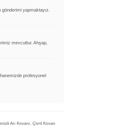
anı gönderimi yapmaktayız.
erimiz mevcuttur. Ahşap,
alathanemizde profesyonel
nizli Arı Kovanı, Çivril Kovan