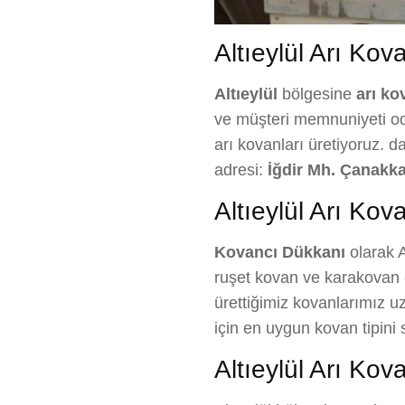
Altıeylül Arı Kov
Altıeylül
bölgesine
arı ko
ve müşteri memnuniyeti odak
arı kovanları üretiyoruz. d
adresi:
İğdir Mh. Çanakka
Altıeylül Arı Kov
Kovancı Dükkanı
olarak A
ruşet kovan ve karakovan ç
ürettiğimiz kovanlarımız uz
için en uygun kovan tipin
Altıeylül Arı Kov