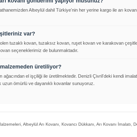
e arı kovanı gönderimi yapıyor musunuz?
alathanemizden Altıeylül dahil Türkiye'nin her yerine kargo ile arı kov
itleriniz var?
polen tuzaklı kovan, tuzaksız kovan, ruşet kovan ve karakovan çeşitl
 kovan seçeneklerimiz de bulunmaktadır.
 malzemeden üretiliyor?
m ağacından el işçiliği ile üretilmektedir. Denizli Çivril'deki kendi im
k uzun ömürlü ve dayanıklı kovanlar sunuyoruz.
alzemeleri, Altıeylül Arı Kovanı, Kovancı Dükkanı, Arı Kovanı İmalatı, De