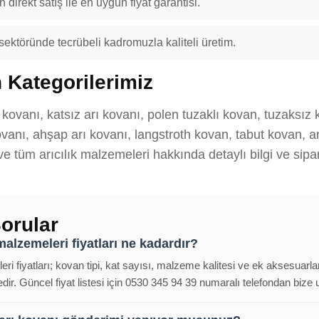
 direkt satış ile en uygun fiyat garantisi.
 sektöründe tecrübeli kadromuzla kaliteli üretim.
 Kategorilerimiz
rı kovanı, katsız arı kovanı, polen tuzaklı kovan, tuzaksız
anı, ahşap arı kovanı, langstroth kovan, tabut kovan, ana
 ve tüm arıcılık malzemeleri hakkında detaylı bilgi ve sipar
orular
malzemeleri fiyatları ne kadardır?
eri fiyatları; kovan tipi, kat sayısı, malzeme kalitesi ve ek aksesuarla
ir. Güncel fiyat listesi için 0530 345 94 39 numaralı telefondan bize ul