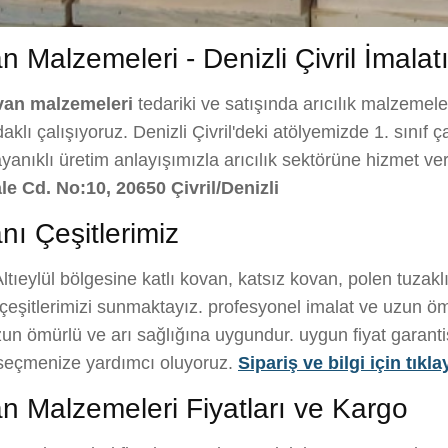
an Malzemeleri - Denizli Çivril İmalat
van malzemeleri
tedariki ve satışında arıcılık malzemeler
lı çalışıyoruz. Denizli Çivril'deki atölyemizde 1. sınıf ça
ayanıklı üretim anlayışımızla arıcılık sektörüne hizmet v
le Cd. No:10, 20650 Çivril/Denizli
anı Çeşitlerimiz
ltıeylül bölgesine katlı kovan, katsız kovan, polen tuzak
eşitlerimizi sunmaktayız. profesyonel imalat ve uzun öm
un ömürlü ve arı sağlığına uygundur. uygun fiyat garantisi i
i seçmenize yardımcı oluyoruz.
Sipariş ve bilgi için tıkla
an Malzemeleri Fiyatları ve Kargo