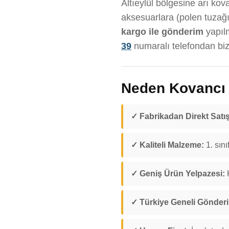
Altıeylül bölgesine arı kov
aksesuarlara (polen tuzağı
kargo ile gönderim
yapıl
39
numaralı telefondan bize
Neden Kovancı D
✓ Fabrikadan Direkt Satış
✓ Kaliteli Malzeme:
1. sını
✓ Geniş Ürün Yelpazesi:
K
✓ Türkiye Geneli Gönder