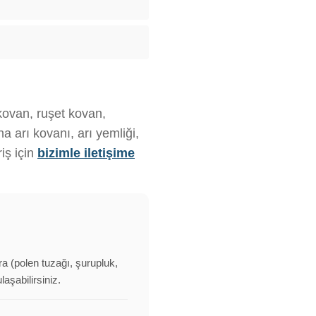
 kovan, ruşet kovan,
 arı kovanı, arı yemliği,
iş için
bizimle iletişime
ra (polen tuzağı, şurupluk,
aşabilirsiniz.