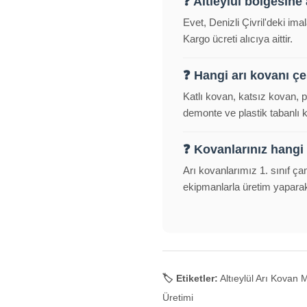
❓ Altıeylül bölgesin
Evet, Denizli Çivril'deki im
Kargo ücreti alıcıya aittir.
❓ Hangi arı kovanı çeş
Katlı kovan, katsız kovan, 
demonte ve plastik tabanlı
❓ Kovanlarınız hangi
Arı kovanlarımız 1. sınıf ça
ekipmanlarla üretim yapara
🏷️ Etiketler:
Altıeylül Arı Kovan M
Üretimi