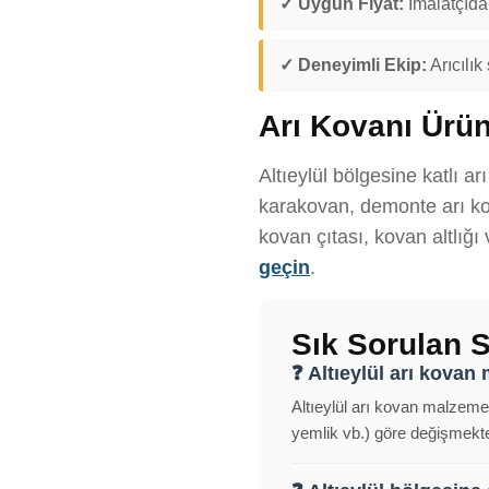
✓ Uygun Fiyat:
İmalatçıdan
✓ Deneyimli Ekip:
Arıcılık
Arı Kovanı Ürün
Altıeylül bölgesine katlı a
karakovan, demonte arı kov
kovan çıtası, kovan altlığı
geçin
.
Sık Sorulan S
❓ Altıeylül arı kovan 
Altıeylül arı kovan malzemel
yemlik vb.) göre değişmekted