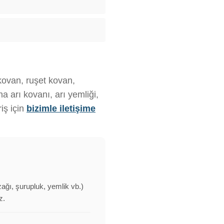
 kovan, ruşet kovan,
 arı kovanı, arı yemliği,
iş için
bizimle iletişime
zağı, şurupluk, yemlik vb.)
z.