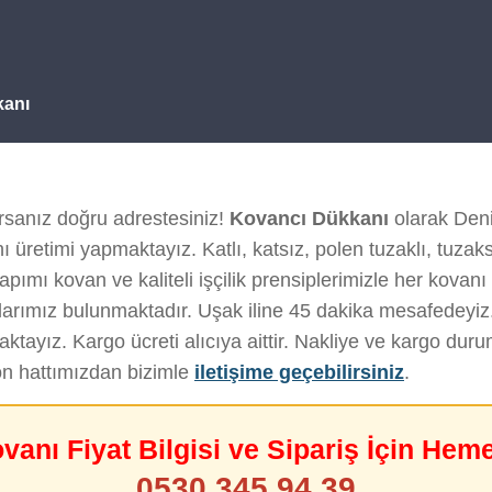
kanı
rsanız doğru adrestesiniz!
Kovancı Dükkanı
olarak Deniz
 üretimi yapmaktayız. Katlı, katsız, polen tuzaklı, tuzak
apımı kovan ve kaliteli işçilik prensiplerimizle her kovanı t
arımız bulunmaktadır. Uşak iline 45 dakika mesafedeyiz
tayız. Kargo ücreti alıcıya aittir. Nakliye ve kargo du
on hattımızdan bizimle
iletişime geçebilirsiniz
.
ovanı Fiyat Bilgisi ve Sipariş İçin Hem
0530 345 94 39