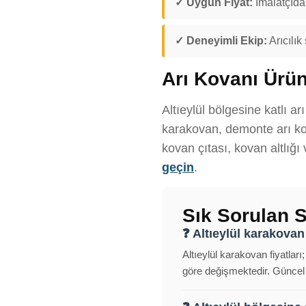
✓ Uygun Fiyat:
İmalatçıdan
✓ Deneyimli Ekip:
Arıcılık
Arı Kovanı Ürün
Altıeylül bölgesine katlı a
karakovan, demonte arı kov
kovan çıtası, kovan altlığı
geçin
.
Sık Sorulan S
❓ Altıeylül karakovan 
Altıeylül karakovan fiyatlar
göre değişmektedir. Güncel f