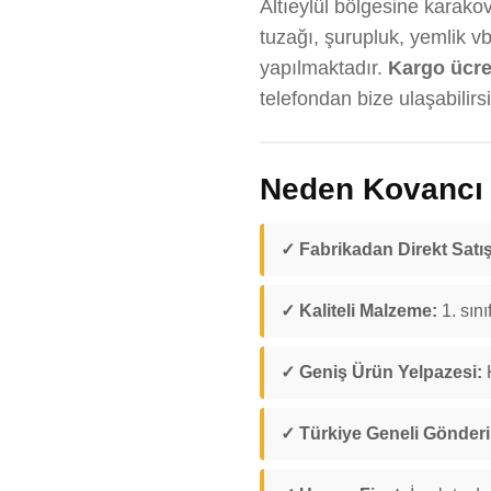
Altıeylül bölgesine karakov
tuzağı, şurupluk, yemlik v
yapılmaktadır.
Kargo ücreti
telefondan bize ulaşabilirsi
Neden Kovancı D
✓ Fabrikadan Direkt Satış
✓ Kaliteli Malzeme:
1. sını
✓ Geniş Ürün Yelpazesi:
K
✓ Türkiye Geneli Gönder