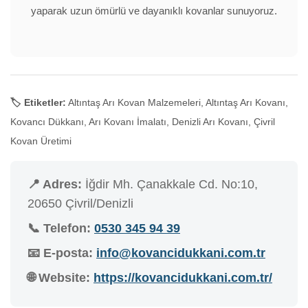
yaparak uzun ömürlü ve dayanıklı kovanlar sunuyoruz.
🏷️ Etiketler:
Altıntaş Arı Kovan Malzemeleri, Altıntaş Arı Kovanı,
Kovancı Dükkanı, Arı Kovanı İmalatı, Denizli Arı Kovanı, Çivril
Kovan Üretimi
📍 Adres:
İğdir Mh. Çanakkale Cd. No:10,
20650 Çivril/Denizli
📞 Telefon:
0530 345 94 39
📧 E-posta:
info@kovancidukkani.com.tr
🌐 Website:
https://kovancidukkani.com.tr/