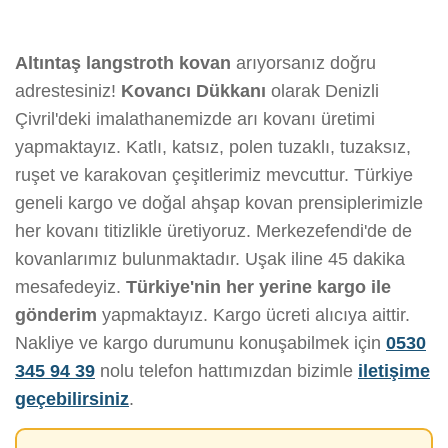
Altıntaş langstroth kovan
arıyorsanız doğru
adrestesiniz!
Kovancı Dükkanı
olarak Denizli
Çivril'deki imalathanemizde arı kovanı üretimi
yapmaktayız. Katlı, katsız, polen tuzaklı, tuzaksız,
ruşet ve karakovan çeşitlerimiz mevcuttur. Türkiye
geneli kargo ve doğal ahşap kovan prensiplerimizle
her kovanı titizlikle üretiyoruz. Merkezefendi'de de
kovanlarımız bulunmaktadır. Uşak iline 45 dakika
mesafedeyiz.
Türkiye'nin her yerine kargo ile
gönderim
yapmaktayız. Kargo ücreti alıcıya aittir.
Nakliye ve kargo durumunu konuşabilmek için
0530
345 94 39
nolu telefon hattımızdan bizimle
iletişime
geçebilirsiniz
.