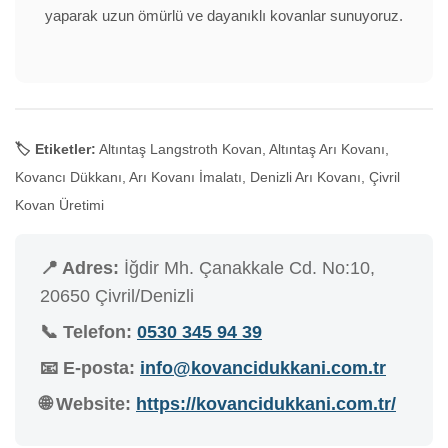
yaparak uzun ömürlü ve dayanıklı kovanlar sunuyoruz.
🏷️ Etiketler:
Altıntaş Langstroth Kovan, Altıntaş Arı Kovanı,
Kovancı Dükkanı, Arı Kovanı İmalatı, Denizli Arı Kovanı, Çivril
Kovan Üretimi
📍 Adres:
İğdir Mh. Çanakkale Cd. No:10,
20650 Çivril/Denizli
📞 Telefon:
0530 345 94 39
📧 E-posta:
info@kovancidukkani.com.tr
🌐 Website:
https://kovancidukkani.com.tr/