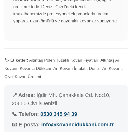
üretilmektedir. Denizli Çivril'deki kendi
imalathanemizde profesyonel ekipmanlarla üretim
yaparak uzun ömürlü ve dayanıklı kovanlar sunuyoruz.
🏷️ Etiketler:
Altıntaş Polen Tuzaklı Kovan Fiyatları, Altıntaş Arı
Kovanı, Kovancı Dükkanı, Arı Kovanı İmalatı, Denizli Arı Kovanı,
Çivril Kovan Üretimi
📍 Adres:
İğdir Mh. Çanakkale Cd. No:10,
20650 Çivril/Denizli
📞 Telefon:
0530 345 94 39
📧 E-posta:
info@kovancidukkani.com.tr