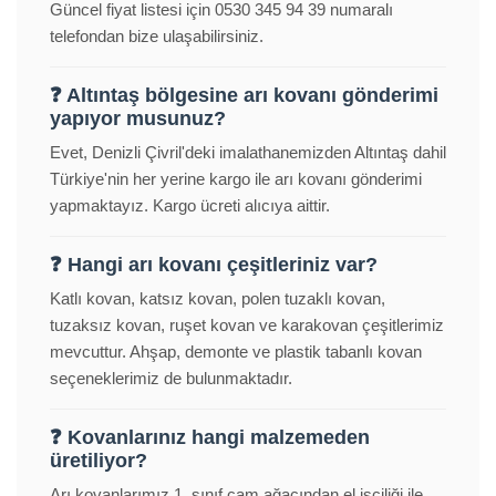
Güncel fiyat listesi için 0530 345 94 39 numaralı
telefondan bize ulaşabilirsiniz.
❓ Altıntaş bölgesine arı kovanı gönderimi
yapıyor musunuz?
Evet, Denizli Çivril'deki imalathanemizden Altıntaş dahil
Türkiye'nin her yerine kargo ile arı kovanı gönderimi
yapmaktayız. Kargo ücreti alıcıya aittir.
❓ Hangi arı kovanı çeşitleriniz var?
Katlı kovan, katsız kovan, polen tuzaklı kovan,
tuzaksız kovan, ruşet kovan ve karakovan çeşitlerimiz
mevcuttur. Ahşap, demonte ve plastik tabanlı kovan
seçeneklerimiz de bulunmaktadır.
❓ Kovanlarınız hangi malzemeden
üretiliyor?
Arı kovanlarımız 1. sınıf çam ağacından el işçiliği ile