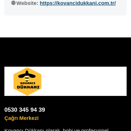
🌐 Website:
https://kovancidukkani.com.tr/
0530 345 94 39
Çağrı Merkezi
Kovancı Dükkanı olarak, hobi ve profesyonel