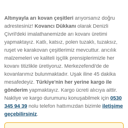
Altınyayla arı kovan çeşitleri
arıyorsanız doğru
adrestesiniz!
Kovancı Dükkanı
olarak Denizli
Çivril'deki imalathanemizde arı kovanı üretimi
yapmaktayız. Katlı, katsız, polen tuzaklı, tuzaksız,
ruşet ve karakovan çeşitlerimiz mevcuttur. arıcılık
malzemeleri ve kaliteli işçilik prensiplerimizle her
kovanı titizlikle üretiyoruz. Merkezefendi'de de
kovanlarımız bulunmaktadır. Uşak iline 45 dakika
mesafedeyiz.
Türkiye'nin her yerine kargo ile
gönderim
yapmaktayız. Kargo ücreti alıcıya aittir.
Nakliye ve kargo durumunu konuşabilmek için
0530
345 94 39
nolu telefon hattımızdan bizimle
iletişime
geçebilirsiniz
.