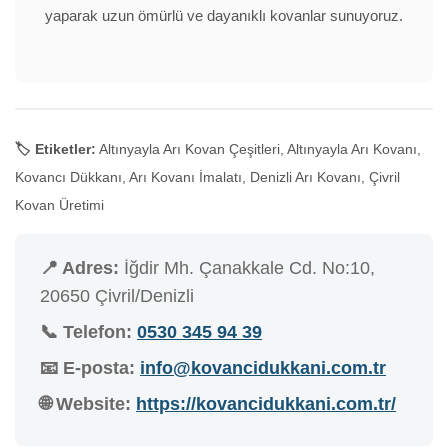
yaparak uzun ömürlü ve dayanıklı kovanlar sunuyoruz.
🏷️ Etiketler:
Altınyayla Arı Kovan Çeşitleri, Altınyayla Arı Kovanı,
Kovancı Dükkanı, Arı Kovanı İmalatı, Denizli Arı Kovanı, Çivril
Kovan Üretimi
📍 Adres:
İğdir Mh. Çanakkale Cd. No:10,
20650 Çivril/Denizli
📞 Telefon:
0530 345 94 39
📧 E-posta:
info@kovancidukkani.com.tr
🌐 Website:
https://kovancidukkani.com.tr/