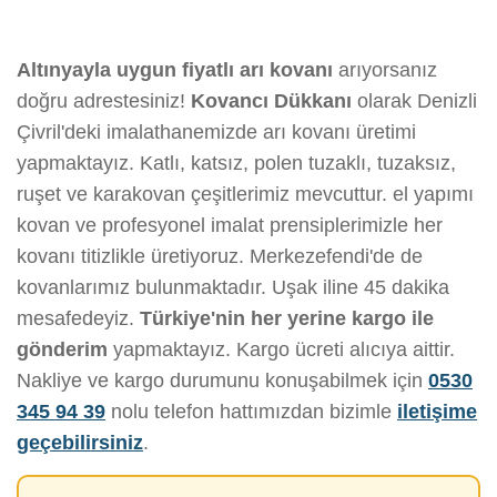
Altınyayla uygun fiyatlı arı kovanı
arıyorsanız
doğru adrestesiniz!
Kovancı Dükkanı
olarak Denizli
Çivril'deki imalathanemizde arı kovanı üretimi
yapmaktayız. Katlı, katsız, polen tuzaklı, tuzaksız,
ruşet ve karakovan çeşitlerimiz mevcuttur. el yapımı
kovan ve profesyonel imalat prensiplerimizle her
kovanı titizlikle üretiyoruz. Merkezefendi'de de
kovanlarımız bulunmaktadır. Uşak iline 45 dakika
mesafedeyiz.
Türkiye'nin her yerine kargo ile
gönderim
yapmaktayız. Kargo ücreti alıcıya aittir.
Nakliye ve kargo durumunu konuşabilmek için
0530
345 94 39
nolu telefon hattımızdan bizimle
iletişime
geçebilirsiniz
.