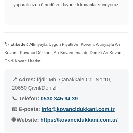
yaparak uzun ömürlü ve dayanıklı kovanlar sunuyoruz.
🏷️ Etiketler:
Altınyayla Uygun Fiyatlı Arı Kovanı, Altınyayla Arı
Kovanı, Kovancı Dükkanı, Arı Kovanı İmalatı, Denizli Arı Kovanı,
Çivril Kovan Üretimi
📍 Adres:
İğdir Mh. Çanakkale Cd. No:10,
20650 Çivril/Denizli
📞 Telefon:
0530 345 94 39
📧 E-posta:
info@kovancidukkani.com.tr
🌐 Website:
https://kovancidukkani.com.tr/