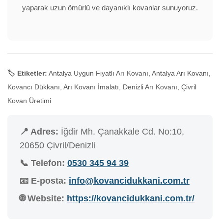
yaparak uzun ömürlü ve dayanıklı kovanlar sunuyoruz.
🏷️ Etiketler:
Antalya Uygun Fiyatlı Arı Kovanı, Antalya Arı Kovanı,
Kovancı Dükkanı, Arı Kovanı İmalatı, Denizli Arı Kovanı, Çivril
Kovan Üretimi
📍 Adres:
İğdir Mh. Çanakkale Cd. No:10,
20650 Çivril/Denizli
📞 Telefon:
0530 345 94 39
📧 E-posta:
info@kovancidukkani.com.tr
🌐 Website:
https://kovancidukkani.com.tr/