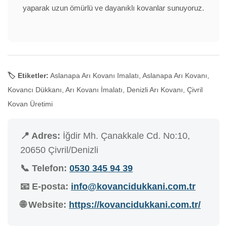
yaparak uzun ömürlü ve dayanıklı kovanlar sunuyoruz.
🏷️ Etiketler:
Aslanapa Arı Kovanı Imalatı, Aslanapa Arı Kovanı,
Kovancı Dükkanı, Arı Kovanı İmalatı, Denizli Arı Kovanı, Çivril
Kovan Üretimi
📍 Adres:
İğdir Mh. Çanakkale Cd. No:10,
20650 Çivril/Denizli
📞 Telefon:
0530 345 94 39
📧 E-posta:
info@kovancidukkani.com.tr
🌐 Website:
https://kovancidukkani.com.tr/