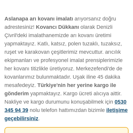
Aslanapa arı kovanı imalatı
arıyorsanız doğru
adrestesiniz!
Kovancı Dükkanı
olarak Denizli
Çivril'deki imalathanemizde arı kovanı üretimi
yapmaktayız. Katlı, katsız, polen tuzaklı, tuzaksız,
ruşet ve karakovan çeşitlerimiz mevcuttur. arıcılık
ekipmanları ve profesyonel imalat prensiplerimizle
her kovanı titizlikle üretiyoruz. Merkezefendi'de de
kovanlarımız bulunmaktadır. Uşak iline 45 dakika
mesafedeyiz.
Türkiye'nin her yerine kargo ile
gönderim
yapmaktayız. Kargo ücreti alıcıya aittir.
Nakliye ve kargo durumunu konuşabilmek için
0530
345 94 39
nolu telefon hattımızdan bizimle
iletişime
geçebilirsiniz
.