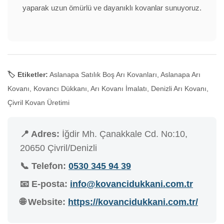
yaparak uzun ömürlü ve dayanıklı kovanlar sunuyoruz.
🏷️ Etiketler:
Aslanapa Satılık Boş Arı Kovanları, Aslanapa Arı
Kovanı, Kovancı Dükkanı, Arı Kovanı İmalatı, Denizli Arı Kovanı,
Çivril Kovan Üretimi
📍 Adres:
İğdir Mh. Çanakkale Cd. No:10,
20650 Çivril/Denizli
📞 Telefon:
0530 345 94 39
📧 E-posta:
info@kovancidukkani.com.tr
🌐 Website:
https://kovancidukkani.com.tr/