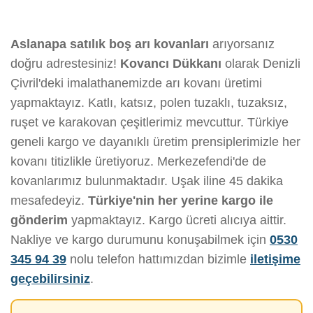
Aslanapa satılık boş arı kovanları
arıyorsanız
doğru adrestesiniz!
Kovancı Dükkanı
olarak Denizli
Çivril'deki imalathanemizde arı kovanı üretimi
yapmaktayız. Katlı, katsız, polen tuzaklı, tuzaksız,
ruşet ve karakovan çeşitlerimiz mevcuttur. Türkiye
geneli kargo ve dayanıklı üretim prensiplerimizle her
kovanı titizlikle üretiyoruz. Merkezefendi'de de
kovanlarımız bulunmaktadır. Uşak iline 45 dakika
mesafedeyiz.
Türkiye'nin her yerine kargo ile
gönderim
yapmaktayız. Kargo ücreti alıcıya aittir.
Nakliye ve kargo durumunu konuşabilmek için
0530
345 94 39
nolu telefon hattımızdan bizimle
iletişime
geçebilirsiniz
.