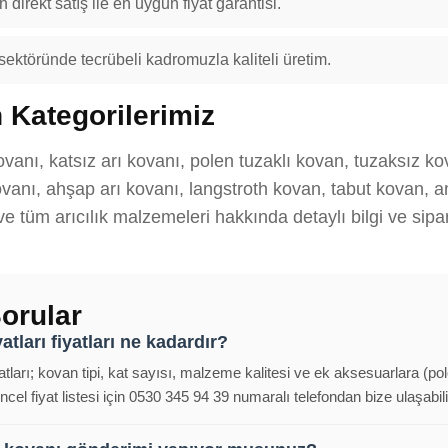
 direkt satış ile en uygun fiyat garantisi.
 sektöründe tecrübeli kadromuzla kaliteli üretim.
 Kategorilerimiz
ovanı, katsız arı kovanı, polen tuzaklı kovan, tuzaksız k
anı, ahşap arı kovanı, langstroth kovan, tabut kovan, ana
 ve tüm arıcılık malzemeleri hakkında detaylı bilgi ve sipar
orular
atları fiyatları ne kadardır?
iyatları; kovan tipi, kat sayısı, malzeme kalitesi ve ek aksesuarlara (p
cel fiyat listesi için 0530 345 94 39 numaralı telefondan bize ulaşabili