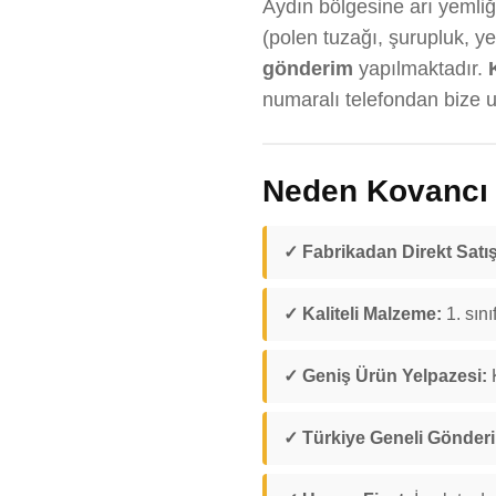
Aydın bölgesine arı yemliği
(polen tuzağı, şurupluk, y
gönderim
yapılmaktadır.
numaralı telefondan bize ul
Neden Kovancı D
✓ Fabrikadan Direkt Satış
✓ Kaliteli Malzeme:
1. sını
✓ Geniş Ürün Yelpazesi:
K
✓ Türkiye Geneli Gönder