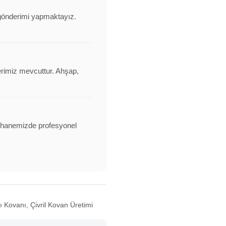
ı gönderimi yapmaktayız.
erimiz mevcuttur. Ahşap,
alathanemizde profesyonel
ı Kovanı, Çivril Kovan Üretimi