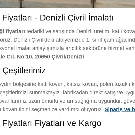
Fiyatları - Denizli Çivril İmalatı
ği fiyatları
tedariki ve satışında Denizli üretim, katlı kov
ruz. Denizli Çivril'deki atölyemizde 1. sınıf çam ağacından 
esyonel imalat anlayışımızla arıcılık sektörüne hizmet ve
le Cd. No:10, 20650 Çivril/Denizli
 Çeşitlerimiz
ydın bölgesine katlı kovan, katsız kovan, polen tuzaklı 
eşitlerimizi sunmaktayız. fabrikadan direkt satış ve uygun
kovanlarımız uzun ömürlü ve arı sağlığına uygundur. güvenl
gun kovan tipini seçmenize yardımcı oluyoruz.
Sipariş ve bi
 Fiyatları Fiyatları ve Kargo