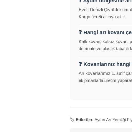
❓ Aydın bölgesine a
Evet, Denizli Çivril'deki im
Kargo ücreti alıcıya aittir.
❓ Hangi arı kovanı çeş
Katlı kovan, katsız kovan, 
demonte ve plastik tabanlı
❓ Kovanlarınız hangi
Arı kovanlarımız 1. sınıf ça
ekipmanlarla üretim yapara
🏷️ Etiketler:
Aydın Arı Yemliği Fiy