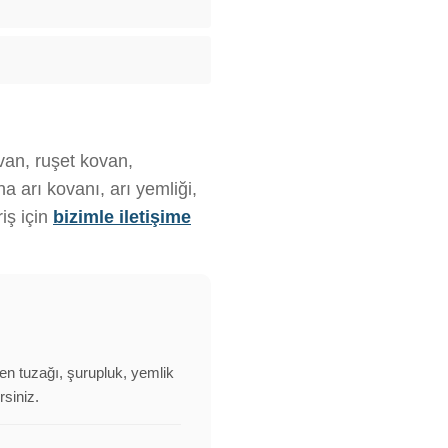
ovan, ruşet kovan,
 arı kovanı, arı yemliği,
iş için
bizimle iletişime
olen tuzağı, şurupluk, yemlik
rsiniz.