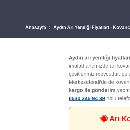
Anasayfa
Aydın Arı Yemliği Fiyatları - Kovan
Aydın arı yemliği fiyatlar
imalathanemizde arı kovanı
çeşitlerimiz mevcuttur. polen
Merkezefendi'de de kovanl
kargo ile gönderim
yapmak
0530 345 94 39
nolu telef
🐝 Arı K