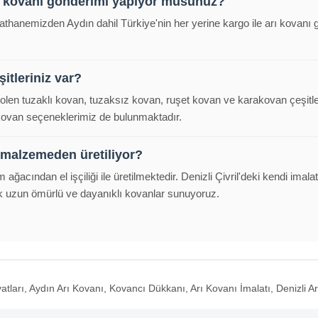
rı kovanı gönderimi yapıyor musunuz?
alathanemizden Aydın dahil Türkiye'nin her yerine kargo ile arı kovan
itleriniz var?
polen tuzaklı kovan, tuzaksız kovan, ruşet kovan ve karakovan çeşitl
 kovan seçeneklerimiz de bulunmaktadır.
 malzemeden üretiliyor?
m ağacından el işçiliği ile üretilmektedir. Denizli Çivril'deki kendi im
k uzun ömürlü ve dayanıklı kovanlar sunuyoruz.
atları, Aydın Arı Kovanı, Kovancı Dükkanı, Arı Kovanı İmalatı, Denizli Ar