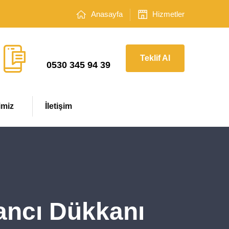
Anasayfa
Hizmetler
Çağrı Merkezi
Teklif Al
0530 345 94 39
imiz
İletişim
vancı Dükkanı