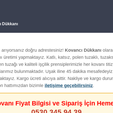
cı Dükkanı
ı
arıyorsanız doğru adrestesiniz!
Kovancı Dükkanı
olarak
 üretimi yapmaktayız. Katlı, katsız, polen tuzaklı, tuzak
 tuzağı ve kaliteli işçilik prensiplerimizle her kovanı titiz
arımız bulunmaktadır. Uşak iline 45 dakika mesafedeyiz
tayız. Kargo ücreti alıcıya aittir. Nakliye ve kargo du
on hattımızdan bizimle
iletişime geçebilirsiniz
.
ovanı Fiyat Bilgisi ve Sipariş İçin Hem
0530 345 94 39