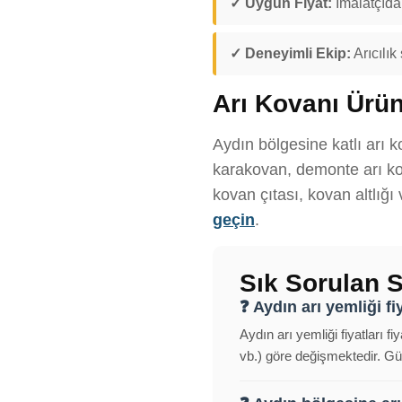
✓ Uygun Fiyat:
İmalatçıdan
✓ Deneyimli Ekip:
Arıcılık
Arı Kovanı Ürün
Aydın bölgesine katlı arı k
karakovan, demonte arı kov
kovan çıtası, kovan altlığı
geçin
.
Sık Sorulan S
❓ Aydın arı yemliği fiy
Aydın arı yemliği fiyatları f
vb.) göre değişmektedir. Gün