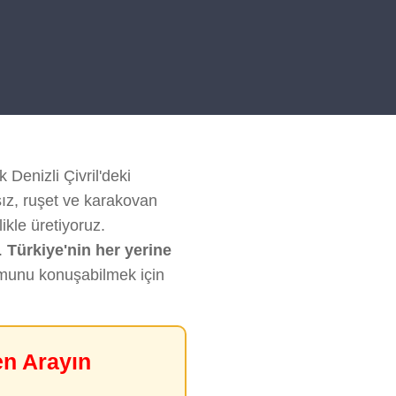
 Denizli Çivril'deki
sız, ruşet ve karakovan
likle üretiyoruz.
.
Türkiye'nin her yerine
rumunu konuşabilmek için
en Arayın