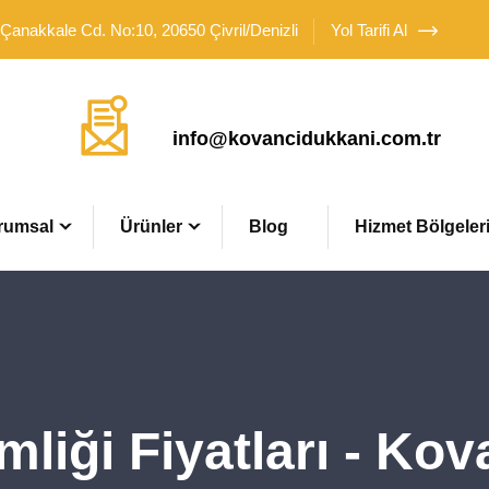
 Çanakkale Cd. No:10, 20650 Çivril/Denizli
Yol Tarifi Al
Mail Adresimiz
info@kovancidukkani.com.tr
rumsal
Ürünler
Blog
Hizmet Bölgeler
mliği Fiyatları - Ko