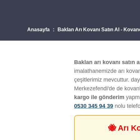
Anasayfa
Baklan Arı Kovanı Satın Al - Kovan
Baklan arı kovanı satın a
imalathanemizde arı kovanı
çeşitlerimiz mevcuttur. daya
Merkezefendi'de de kovanl
kargo ile gönderim
yapmak
0530 345 94 39
nolu telef
🐝 Arı K