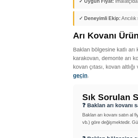
✓ Uygun Fiyat:
İmalatçıdan
✓ Deneyimli Ekip:
Arıcılık
Arı Kovanı Ürün
Baklan bölgesine katlı arı 
karakovan, demonte arı kov
kovan çıtası, kovan altlığı
geçin
.
Sık Sorulan S
❓ Baklan arı kovanı sa
Baklan arı kovanı satın al f
vb.) göre değişmektedir. Gün