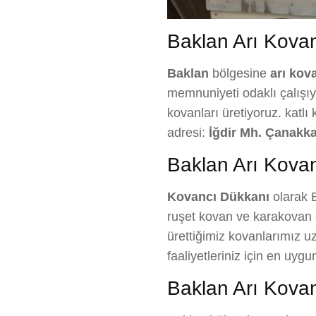
Baklan Arı Kovanı
Baklan
bölgesine
arı kova
memnuniyeti odaklı çalışıyo
kovanları üretiyoruz. katlı
adresi:
İğdir Mh. Çanakka
Baklan Arı Kovan
Kovancı Dükkanı
olarak B
ruşet kovan ve karakovan ç
ürettiğimiz kovanlarımız uz
faaliyetleriniz için en uy
Baklan Arı Kovan