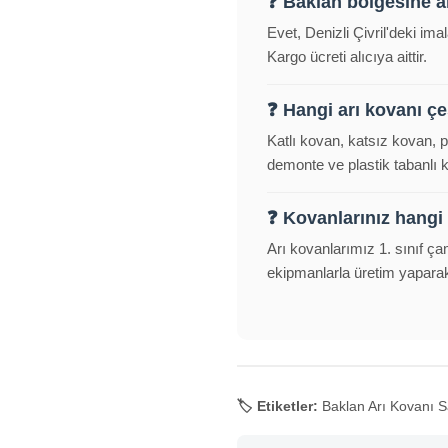
❓ Baklan bölgesine 
Evet, Denizli Çivril'deki im
Kargo ücreti alıcıya aittir.
❓ Hangi arı kovanı çeş
Katlı kovan, katsız kovan, 
demonte ve plastik tabanlı
❓ Kovanlarınız hangi
Arı kovanlarımız 1. sınıf ça
ekipmanlarla üretim yapara
🏷️ Etiketler:
Baklan Arı Kovanı Sa