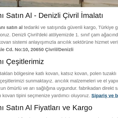
 Satın Al - Denizli Çivril İmalatı
nı satın al
tedariki ve satışında güvenli kargo, Türkiye 
ruz. Denizli Çivril'deki atölyemizde 1. sınıf çam ağacından 
 kovan sistemi anlayışımızla arıcılık sektörüne hizmet ve
le Cd. No:10, 20650 Çivril/Denizli
ı Çeşitlerimiz
aklan bölgesine katlı kovan, katsız kovan, polen tuzaklı
eşitlerimizi sunmaktayız. arıcılık malzemeleri ve el yapı
un ömürlü ve arı sağlığına uygundur. fabrikadan direkt sat
gun kovan tipini seçmenize yardımcı oluyoruz.
Sipariş ve bi
ı Satın Al Fiyatları ve Kargo