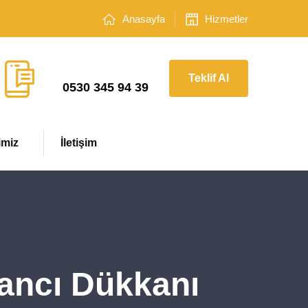
Anasayfa
Hizmetler
Çağrı Merkezi
Teklif Al
0530 345 94 39
imiz
İletişim
vancı Dükkanı