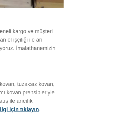
geneli kargo ve müşteri
el işçiliği ile arı
riyoruz. İmalathanemizin
 kovan, tuzaksız kovan,
mı kovan prensipleriyle
ış ile arıcılık
lgi için tıklayın
.