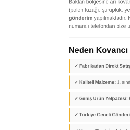
Baklan bölgesine arı kovanı
(polen tuzağı, şurupluk, y
gönderim
yapılmaktadır.
numaralı telefondan bize ul
Neden Kovancı D
✓ Fabrikadan Direkt Satış
✓ Kaliteli Malzeme:
1. sını
✓ Geniş Ürün Yelpazesi:
K
✓ Türkiye Geneli Gönder