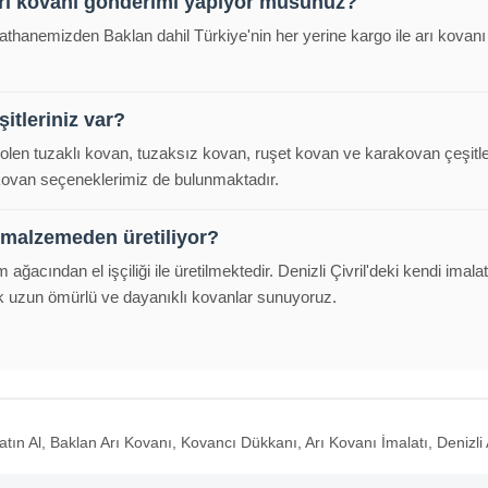
arı kovanı gönderimi yapıyor musunuz?
alathanemizden Baklan dahil Türkiye'nin her yerine kargo ile arı kova
itleriniz var?
polen tuzaklı kovan, tuzaksız kovan, ruşet kovan ve karakovan çeşitl
 kovan seçeneklerimiz de bulunmaktadır.
 malzemeden üretiliyor?
m ağacından el işçiliği ile üretilmektedir. Denizli Çivril'deki kendi im
k uzun ömürlü ve dayanıklı kovanlar sunuyoruz.
tın Al, Baklan Arı Kovanı, Kovancı Dükkanı, Arı Kovanı İmalatı, Denizli 