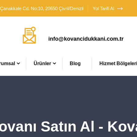
 Çanakkale Cd. No:10, 20650 Çivril/Denizli
Yol Tarifi Al
Mail Adresimiz
info@kovancidukkani.com.tr
rumsal
Ürünler
Blog
Hizmet Bölgeler
ovanı Satın Al - Ko