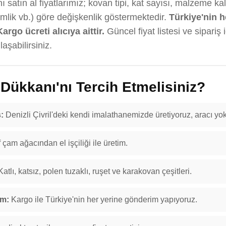
 satın al fiyatlarımız; kovan tipi, kat sayısı, malzeme ka
emlik vb.) göre değişkenlik göstermektedir.
Türkiye'nin h
Kargo ücreti alıcıya aittir.
Güncel fiyat listesi ve sipariş 
aşabilirsiniz.
ükkanı'nı Tercih Etmelisiniz?
:
Denizli Çivril'deki kendi imalathanemizde üretiyoruz, aracı yok
f çam ağacından el işçiliği ile üretim.
atlı, katsız, polen tuzaklı, ruşet ve karakovan çeşitleri.
im:
Kargo ile Türkiye'nin her yerine gönderim yapıyoruz.