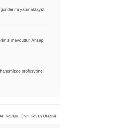
nı gönderimi yapmaktayız.
erimiz mevcuttur. Ahşap,
alathanemizde profesyonel
Arı Kovanı, Çivril Kovan Üretimi