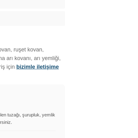
kovan, ruşet kovan,
 arı kovanı, arı yemliği,
iş için
bizimle iletişime
olen tuzağı, şurupluk, yemlik
rsiniz.