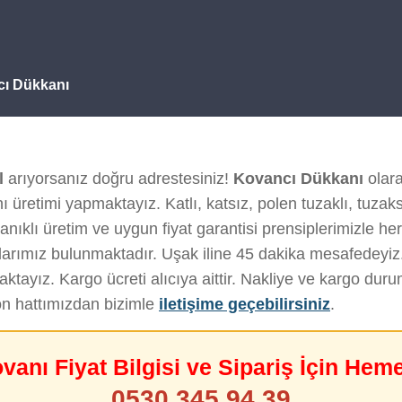
cı Dükkanı
l
arıyorsanız doğru adrestesiniz!
Kovancı Dükkanı
olara
 üretimi yapmaktayız. Katlı, katsız, polen tuzaklı, tuzak
nıklı üretim ve uygun fiyat garantisi prensiplerimizle her 
arımız bulunmaktadır. Uşak iline 45 dakika mesafedeyiz
tayız. Kargo ücreti alıcıya aittir. Nakliye ve kargo du
on hattımızdan bizimle
iletişime geçebilirsiniz
.
ovanı Fiyat Bilgisi ve Sipariş İçin Hem
0530 345 94 39