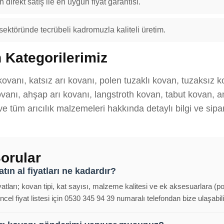
 direkt satış ile en uygun fiyat garantisi.
 sektöründe tecrübeli kadromuzla kaliteli üretim.
 Kategorilerimiz
kovanı, katsız arı kovanı, polen tuzaklı kovan, tuzaksız 
anı, ahşap arı kovanı, langstroth kovan, tabut kovan, ana
 ve tüm arıcılık malzemeleri hakkında detaylı bilgi ve sipar
orular
tın al fiyatları ne kadardır?
iyatları; kovan tipi, kat sayısı, malzeme kalitesi ve ek aksesuarlara (p
cel fiyat listesi için 0530 345 94 39 numaralı telefondan bize ulaşabili