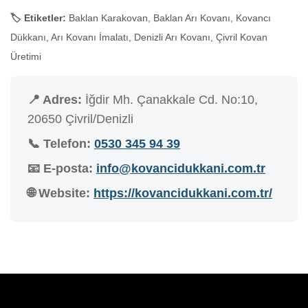
🏷️ Etiketler:
Baklan Karakovan, Baklan Arı Kovanı, Kovancı
Dükkanı, Arı Kovanı İmalatı, Denizli Arı Kovanı, Çivril Kovan
Üretimi
📍 Adres:
İğdir Mh. Çanakkale Cd. No:10,
20650 Çivril/Denizli
📞 Telefon:
0530 345 94 39
📧 E-posta:
info@kovancidukkani.com.tr
🌐 Website:
https://kovancidukkani.com.tr/