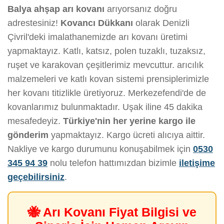
Balya ahşap arı kovanı
arıyorsanız doğru
adrestesiniz!
Kovancı Dükkanı
olarak Denizli
Çivril'deki imalathanemizde arı kovanı üretimi
yapmaktayız. Katlı, katsız, polen tuzaklı, tuzaksız,
ruşet ve karakovan çeşitlerimiz mevcuttur. arıcılık
malzemeleri ve katlı kovan sistemi prensiplerimizle
her kovanı titizlikle üretiyoruz. Merkezefendi'de de
kovanlarımız bulunmaktadır. Uşak iline 45 dakika
mesafedeyiz.
Türkiye'nin her yerine kargo ile
gönderim
yapmaktayız. Kargo ücreti alıcıya aittir.
Nakliye ve kargo durumunu konuşabilmek için
0530
345 94 39
nolu telefon hattımızdan bizimle
iletişime
geçebilirsiniz
.
🐝 Arı Kovanı Fiyat Bilgisi ve