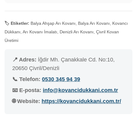
🏷️ Etiketler:
Balya Ahşap Arı Kovanı, Balya Arı Kovanı, Kovancı
Dükkanı, Arı Kovanı İmalatı, Denizli Arı Kovanı, Çivril Kovan
Üretimi
📍 Adres:
İğdir Mh. Çanakkale Cd. No:10,
20650 Çivril/Denizli
📞 Telefon:
0530 345 94 39
📧 E-posta:
info@kovancidukkani.com.tr
🌐 Website:
https://kovancidukkani.com.tr/