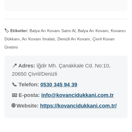
🏷️ Etiketler:
Balya Arı Kovanı Satın Al, Balya Arı Kovanı, Kovancı
Dükkanı, Arı Kovanı İmalatı, Denizli Arı Kovanı, Çivril Kovan
Üretimi
📍 Adres:
İğdir Mh. Çanakkale Cd. No:10,
20650 Çivril/Denizli
📞 Telefon:
0530 345 94 39
📧 E-posta:
info@kovancidukkani.com.tr
🌐 Website:
https://kovancidukkani.com.tr/