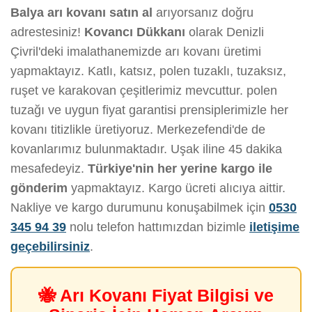
Balya arı kovanı satın al
arıyorsanız doğru
adrestesiniz!
Kovancı Dükkanı
olarak Denizli
Çivril'deki imalathanemizde arı kovanı üretimi
yapmaktayız. Katlı, katsız, polen tuzaklı, tuzaksız,
ruşet ve karakovan çeşitlerimiz mevcuttur. polen
tuzağı ve uygun fiyat garantisi prensiplerimizle her
kovanı titizlikle üretiyoruz. Merkezefendi'de de
kovanlarımız bulunmaktadır. Uşak iline 45 dakika
mesafedeyiz.
Türkiye'nin her yerine kargo ile
gönderim
yapmaktayız. Kargo ücreti alıcıya aittir.
Nakliye ve kargo durumunu konuşabilmek için
0530
345 94 39
nolu telefon hattımızdan bizimle
iletişime
geçebilirsiniz
.
🐝 Arı Kovanı Fiyat Bilgisi ve