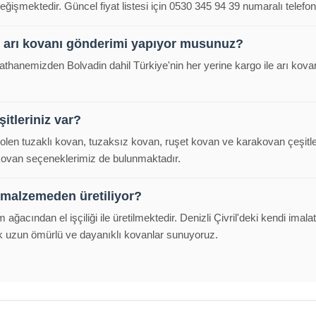
eğişmektedir. Güncel fiyat listesi için 0530 345 94 39 numaralı telefond
e arı kovanı gönderimi yapıyor musunuz?
alathanemizden Bolvadin dahil Türkiye'nin her yerine kargo ile arı ko
itleriniz var?
polen tuzaklı kovan, tuzaksız kovan, ruşet kovan ve karakovan çeşitl
 kovan seçeneklerimiz de bulunmaktadır.
 malzemeden üretiliyor?
m ağacından el işçiliği ile üretilmektedir. Denizli Çivril'deki kendi im
k uzun ömürlü ve dayanıklı kovanlar sunuyoruz.