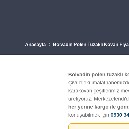
Anasayfa
Bolvadin Polen Tuzaklı Kovan Fiyat
Bolvadin polen tuzaklı ko
Çivril'deki imalathanemizde
karakovan çeşitlerimiz mevc
üretiyoruz. Merkezefendi'
her yerine kargo ile gön
konuşabilmek için
0530 34