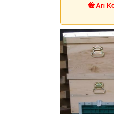
🐝 Arı K