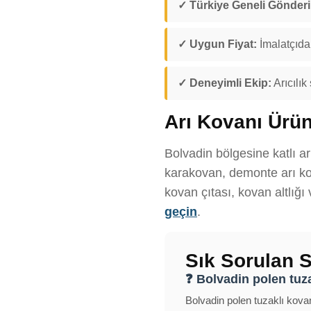
✓ Türkiye Geneli Gönder
✓ Uygun Fiyat:
İmalatçıdan
✓ Deneyimli Ekip:
Arıcılık
Arı Kovanı Ürün
Bolvadin bölgesine katlı ar
karakovan, demonte arı kov
kovan çıtası, kovan altlığı
geçin
.
Sık Sorulan S
❓ Bolvadin polen tuzak
Bolvadin polen tuzaklı kovan 