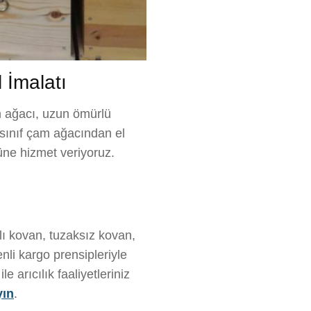
l İmalatı
am ağacı, uzun ömürlü
 sınıf çam ağacından el
örüne hizmet veriyoruz.
lı kovan, tuzaksız kovan,
nli kargo prensipleriyle
 arıcılık faaliyetleriniz
yın
.