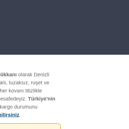
ükkanı
olarak Denizli
klı, tuzaksız, ruşet ve
r kovanı titizlikle
mesafedeyiz.
Türkiye'nin
ve kargo durumunu
ilirsiniz
.