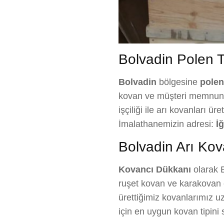
Bolvadin Polen Tu
Bolvadin
bölgesine
polen
kovan ve müşteri memnuniye
işçiliği ile arı kovanları ü
İmalathanemizin adresi:
İ
Bolvadin Arı Kov
Kovancı Dükkanı
olarak B
ruşet kovan ve karakovan ç
ürettiğimiz kovanlarımız uz
için en uygun kovan tipin