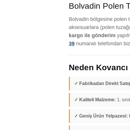
Bolvadin Polen T
Bolvadin bölgesine polen tu
aksesuarlara (polen tuzağı
kargo ile gönderim
yapıl
39
numaralı telefondan bize
Neden Kovancı D
✓ Fabrikadan Direkt Satış
✓ Kaliteli Malzeme:
1. sını
✓ Geniş Ürün Yelpazesi:
K