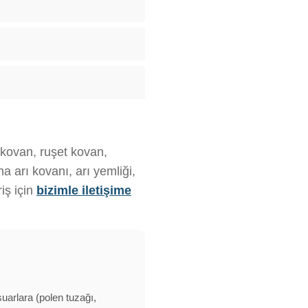
z kovan, ruşet kovan,
 arı kovanı, arı yemliği,
iş için
bizimle iletişime
suarlara (polen tuzağı,