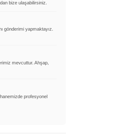
an bize ulaşabilirsiniz.
vanı gönderimi yapmaktayız.
erimiz mevcuttur. Ahşap,
alathanemizde profesyonel