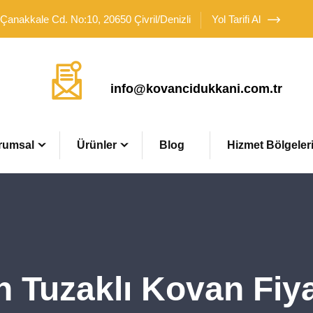
 Çanakkale Cd. No:10, 20650 Çivril/Denizli
Yol Tarifi Al
Mail Adresimiz
info@kovancidukkani.com.tr
rumsal
Ürünler
Blog
Hizmet Bölgeler
 Tuzaklı Kovan Fiya