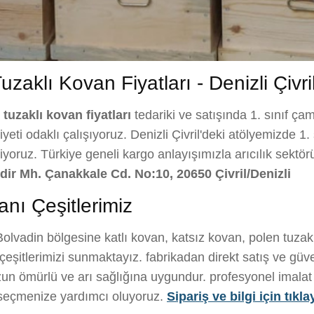
zaklı Kovan Fiyatları - Denizli Çivri
 tuzaklı kovan fiyatları
tedariki ve satışında 1. sınıf ç
ti odaklı çalışıyoruz. Denizli Çivril'deki atölyemizde 1.
retiyoruz. Türkiye geneli kargo anlayışımızla arıcılık sekt
ğdir Mh. Çanakkale Cd. No:10, 20650 Çivril/Denizli
anı Çeşitlerimiz
olvadin bölgesine katlı kovan, katsız kovan, polen tuzak
eşitlerimizi sunmaktayız. fabrikadan direkt satış ve güve
un ömürlü ve arı sağlığına uygundur. profesyonel imalat ile
i seçmenize yardımcı oluyoruz.
Sipariş ve bilgi için tıkla