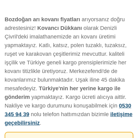
Bozdoğan arı kovanı fiyatları
arıyorsanız doğru
adrestesiniz!
Kovancı Dükkanı
olarak Denizli
Çivril'deki imalathanemizde arı kovanı üretimi
yapmaktayız. Katlı, katsız, polen tuzaklı, tuzaksız,
ruşet ve karakovan çeşitlerimiz mevcuttur. kaliteli
işçilik ve Türkiye geneli kargo prensiplerimizle her
kovanı titizlikle üretiyoruz. Merkezefendi'de de
kovanlarımız bulunmaktadır. Uşak iline 45 dakika
mesafedeyiz.
Türkiye'nin her yerine kargo ile
gönderim
yapmaktayız. Kargo ücreti alıcıya aittir.
Nakliye ve kargo durumunu konuşabilmek için
0530
345 94 39
nolu telefon hattımızdan bizimle
iletişime
geçebilirsiniz
.