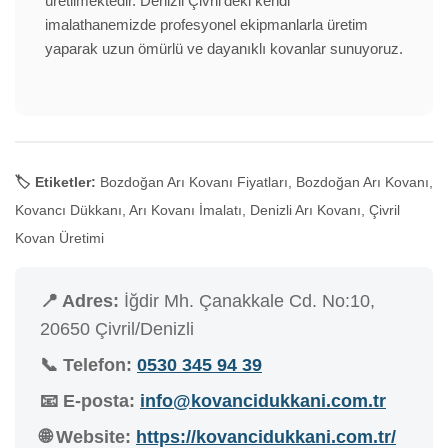
üretilmektedir. Denizli Çivril'deki kendi
imalathanemizde profesyonel ekipmanlarla üretim
yaparak uzun ömürlü ve dayanıklı kovanlar sunuyoruz.
🏷️ Etiketler:
Bozdoğan Arı Kovanı Fiyatları, Bozdoğan Arı Kovanı,
Kovancı Dükkanı, Arı Kovanı İmalatı, Denizli Arı Kovanı, Çivril
Kovan Üretimi
📍 Adres:
İğdir Mh. Çanakkale Cd. No:10,
20650 Çivril/Denizli
📞 Telefon:
0530 345 94 39
📧 E-posta:
info@kovancidukkani.com.tr
🌐 Website:
https://kovancidukkani.com.tr/