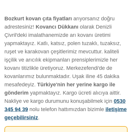
Bozkurt kovan çıta fiyatları
arıyorsanız doğru
adrestesiniz!
Kovancı Dükkanı
olarak Denizli
Çivril'deki imalathanemizde arı kovanı üretimi
yapmaktayız. Katlı, katsız, polen tuzaklı, tuzaksız,
ruşet ve karakovan çeşitlerimiz mevcuttur. kaliteli
işçilik ve arıcılık ekipmanları prensiplerimizle her
kovanı titizlikle üretiyoruz. Merkezefendi'de de
kovanlarımız bulunmaktadır. Uşak iline 45 dakika
mesafedeyiz.
Türkiye'nin her yerine kargo ile
gönderim
yapmaktayız. Kargo ücreti alıcıya aittir.
Nakliye ve kargo durumunu konuşabilmek için
0530
345 94 39
nolu telefon hattımızdan bizimle
iletişime
geçebilirsiniz
.