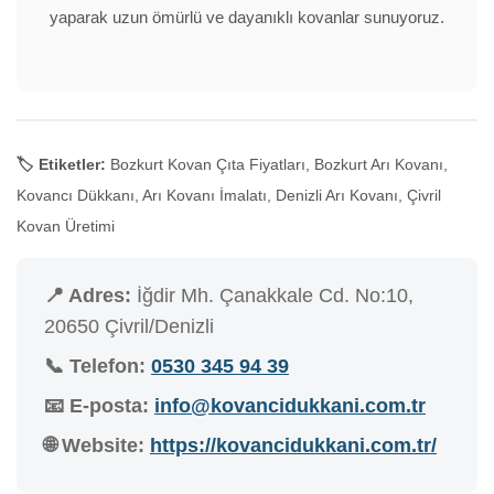
yaparak uzun ömürlü ve dayanıklı kovanlar sunuyoruz.
🏷️ Etiketler:
Bozkurt Kovan Çıta Fiyatları, Bozkurt Arı Kovanı,
Kovancı Dükkanı, Arı Kovanı İmalatı, Denizli Arı Kovanı, Çivril
Kovan Üretimi
📍 Adres:
İğdir Mh. Çanakkale Cd. No:10,
20650 Çivril/Denizli
📞 Telefon:
0530 345 94 39
📧 E-posta:
info@kovancidukkani.com.tr
🌐 Website:
https://kovancidukkani.com.tr/