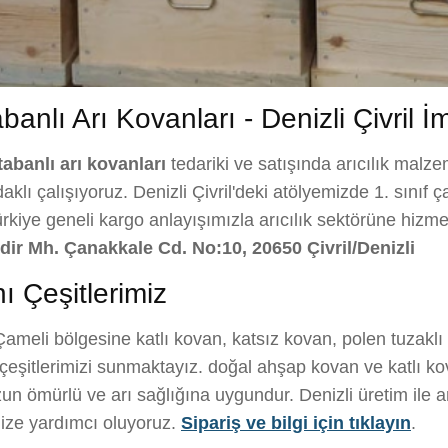
banlı Arı Kovanları - Denizli Çivril İ
tabanlı arı kovanları
tedariki ve satışında arıcılık malzem
lı çalışıyoruz. Denizli Çivril'deki atölyemizde 1. sınıf ça
ürkiye geneli kargo anlayışımızla arıcılık sektörüne hizme
ğdir Mh. Çanakkale Cd. No:10, 20650 Çivril/Denizli
ı Çeşitlerimiz
ameli bölgesine katlı kovan, katsız kovan, polen tuzaklı
eşitlerimizi sunmaktayız. doğal ahşap kovan ve katlı kov
n ömürlü ve arı sağlığına uygundur. Denizli üretim ile arıc
ize yardımcı oluyoruz.
Sipariş ve bilgi için tıklayın
.