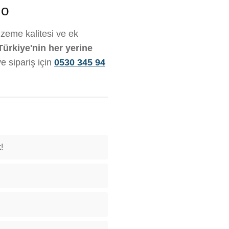
go
alzeme kalitesi ve ek
Türkiye'nin her yerine
ve sipariş için
0530 345 94
!