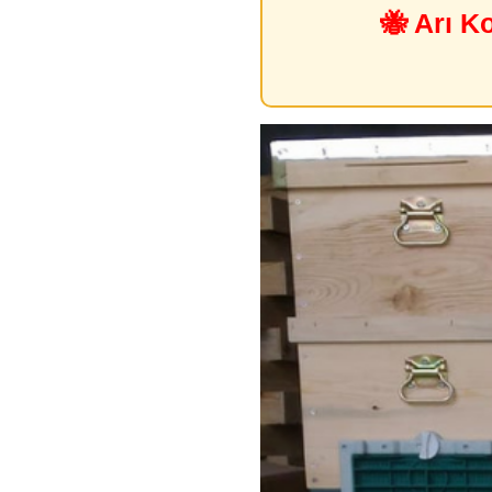
🐝 Arı K