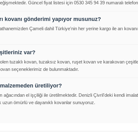
eğişmektedir. Güncel fiyat listesi için 0530 345 94 39 numaralı telefond
arı kovanı gönderimi yapıyor musunuz?
malathanemizden Çameli dahil Türkiye'nin her yerine kargo ile arı kova
itleriniz var?
polen tuzaklı kovan, tuzaksız kovan, ruşet kovan ve karakovan çeşitl
 kovan seçeneklerimiz de bulunmaktadır.
 malzemeden üretiliyor?
m ağacından el işçiliği ile üretilmektedir. Denizli Çivril'deki kendi im
k uzun ömürlü ve dayanıklı kovanlar sunuyoruz.