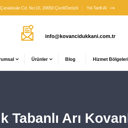
 Çanakkale Cd. No:10, 20650 Çivril/Denizli
Yol Tarifi Al
Mail Adresimiz
info@kovancidukkani.com.tr
rumsal
Ürünler
Blog
Hizmet Bölgeler
k Tabanlı Arı Kovan