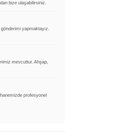
an bize ulaşabilirsiniz.
nı gönderimi yapmaktayız.
erimiz mevcuttur. Ahşap,
alathanemizde profesyonel