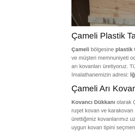
Çameli Plastik Ta
Çameli
bölgesine
plastik 
ve müşteri memnuniyeti odak
arı kovanları üretiyoruz. T
İmalathanemizin adresi:
İ
Çameli Arı Kovan
Kovancı Dükkanı
olarak Ç
ruşet kovan ve karakovan ç
ürettiğimiz kovanlarımız uzu
uygun kovan tipini seçmen