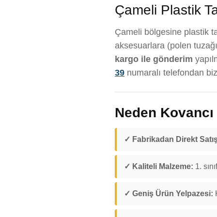
Çameli Plastik Ta
Çameli bölgesine plastik ta
aksesuarlara (polen tuzağı
kargo ile gönderim
yapıl
39
numaralı telefondan bize
Neden Kovancı D
✓ Fabrikadan Direkt Satış
✓ Kaliteli Malzeme:
1. sını
✓ Geniş Ürün Yelpazesi:
K