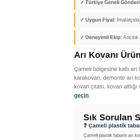
✓ Türkiye Geneli Gönder
✓ Uygun Fiyat:
İmalatçıdan
✓ Deneyimli Ekip:
Arıcılık
Arı Kovanı Ürün
Çameli bölgesine katlı arı 
karakovan, demonte arı kov
kovan çıtası, kovan altlığı
geçin
.
Sık Sorulan S
❓ Çameli plastik taban
Çameli plastik tabanlı arı ko