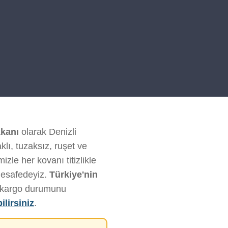
kanı
olarak Denizli
klı, tuzaksız, ruşet ve
zle her kovanı titizlikle
mesafedeyiz.
Türkiye'nin
ve kargo durumunu
ilirsiniz
.