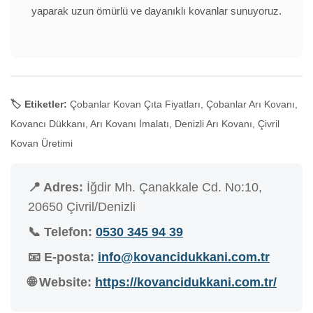
yaparak uzun ömürlü ve dayanıklı kovanlar sunuyoruz.
🏷️ Etiketler:
Çobanlar Kovan Çıta Fiyatları, Çobanlar Arı Kovanı,
Kovancı Dükkanı, Arı Kovanı İmalatı, Denizli Arı Kovanı, Çivril
Kovan Üretimi
📍 Adres:
İğdir Mh. Çanakkale Cd. No:10,
20650 Çivril/Denizli
📞 Telefon:
0530 345 94 39
📧 E-posta:
info@kovancidukkani.com.tr
🌐 Website:
https://kovancidukkani.com.tr/