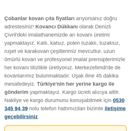
Çobanlar kovan çıta fiyatları
arıyorsanız doğru
adrestesiniz!
Kovancı Dükkanı
olarak Denizli
Çivril'deki imalathanemizde arı kovanı üretimi
yapmaktayız. Katlı, katsız, polen tuzaklı, tuzaksız,
ruşet ve karakovan çeşitlerimiz mevcuttur. uzun
ömürlü kovan ve profesyonel imalat prensiplerimizle
her kovanı titizlikle üretiyoruz. Merkezefendi'de de
kovanlarımız bulunmaktadır. Uşak iline 45 dakika
mesafedeyiz.
Türkiye'nin her yerine kargo ile
gönderim
yapmaktayız. Kargo ücreti alıcıya aittir.
Nakliye ve kargo durumunu konuşabilmek için
0530
345 94 39
nolu telefon hattımızdan bizimle
iletişime
geçebilirsiniz
.