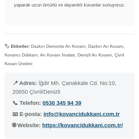
yaparak uzun ömürlü ve dayanıklı kovanlar sunuyoruz.
🏷️ Etiketler:
Dazkırı Demonte Arı Kovanı, Dazkırı Arı Kovanı,
Kovancı Dükkanı, Arı Kovanı İmalatı, Denizli Arı Kovanı, Çivril
Kovan Üretimi
📍 Adres:
İğdir Mh. Çanakkale Cd. No:10,
20650 Çivril/Denizli
📞 Telefon:
0530 345 94 39
📧 E-posta:
info@kovancidukkani.com.tr
🌐 Website:
https://kovancidukkani.com.tr/