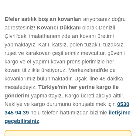
Efeler satılık boş arı kovanları
arıyorsanız doğru
adrestesiniz!
Kovancı Dükkanı
olarak Denizli
Çivril'deki imalathanemizde arı kovanı üretimi
yapmaktayız. Katlı, katsız, polen tuzaklı, tuzaksız,
ruşet ve karakovan çeşitlerimiz mevcuttur. güvenli
kargo ve el yapımı kovan prensiplerimizle her
kovanı titizlikle üretiyoruz. Merkezefendi'de de
kovanlarımız bulunmaktadır. Uşak iline 45 dakika
mesafedeyiz.
Türkiye'nin her yerine kargo ile
gönderim
yapmaktayız. Kargo ücreti alıcıya aittir.
Nakliye ve kargo durumunu konuşabilmek için
0530
345 94 39
nolu telefon hattımızdan bizimle
iletişime
geçebilirsiniz
.