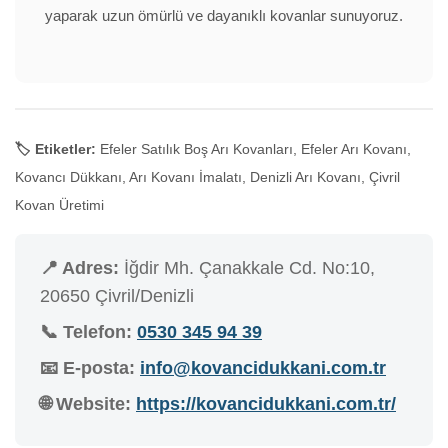
yaparak uzun ömürlü ve dayanıklı kovanlar sunuyoruz.
🏷️ Etiketler:
Efeler Satılık Boş Arı Kovanları, Efeler Arı Kovanı,
Kovancı Dükkanı, Arı Kovanı İmalatı, Denizli Arı Kovanı, Çivril
Kovan Üretimi
📍 Adres:
İğdir Mh. Çanakkale Cd. No:10,
20650 Çivril/Denizli
📞 Telefon:
0530 345 94 39
📧 E-posta:
info@kovancidukkani.com.tr
🌐 Website:
https://kovancidukkani.com.tr/