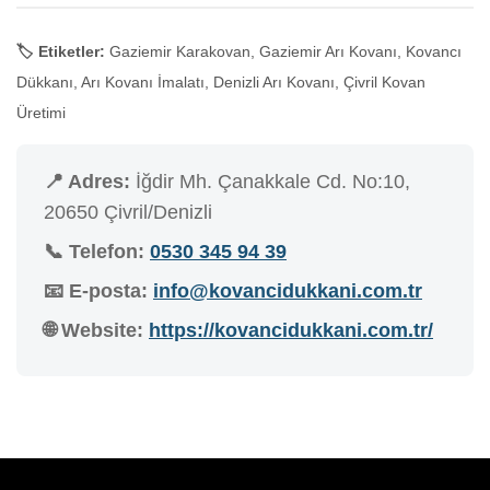
🏷️ Etiketler:
Gaziemir Karakovan, Gaziemir Arı Kovanı, Kovancı
Dükkanı, Arı Kovanı İmalatı, Denizli Arı Kovanı, Çivril Kovan
Üretimi
📍 Adres:
İğdir Mh. Çanakkale Cd. No:10,
20650 Çivril/Denizli
📞 Telefon:
0530 345 94 39
📧 E-posta:
info@kovancidukkani.com.tr
🌐 Website:
https://kovancidukkani.com.tr/