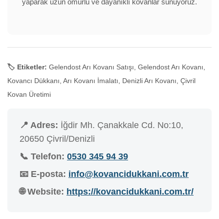
yaparak uzun ömürlü ve dayanıklı kovanlar sunuyoruz.
🏷️ Etiketler:
Gelendost Arı Kovanı Satışı, Gelendost Arı Kovanı,
Kovancı Dükkanı, Arı Kovanı İmalatı, Denizli Arı Kovanı, Çivril
Kovan Üretimi
📍 Adres:
İğdir Mh. Çanakkale Cd. No:10,
20650 Çivril/Denizli
📞 Telefon:
0530 345 94 39
📧 E-posta:
info@kovancidukkani.com.tr
🌐 Website:
https://kovancidukkani.com.tr/