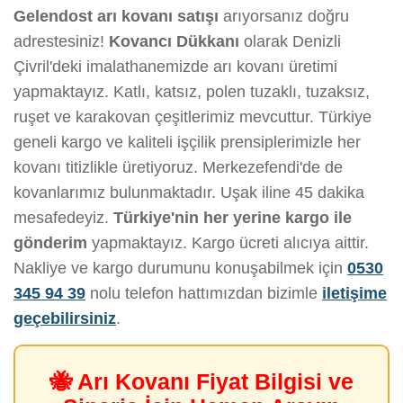
Gelendost arı kovanı satışı
arıyorsanız doğru
adrestesiniz!
Kovancı Dükkanı
olarak Denizli
Çivril'deki imalathanemizde arı kovanı üretimi
yapmaktayız. Katlı, katsız, polen tuzaklı, tuzaksız,
ruşet ve karakovan çeşitlerimiz mevcuttur. Türkiye
geneli kargo ve kaliteli işçilik prensiplerimizle her
kovanı titizlikle üretiyoruz. Merkezefendi'de de
kovanlarımız bulunmaktadır. Uşak iline 45 dakika
mesafedeyiz.
Türkiye'nin her yerine kargo ile
gönderim
yapmaktayız. Kargo ücreti alıcıya aittir.
Nakliye ve kargo durumunu konuşabilmek için
0530
345 94 39
nolu telefon hattımızdan bizimle
iletişime
geçebilirsiniz
.
🐝 Arı Kovanı Fiyat Bilgisi ve