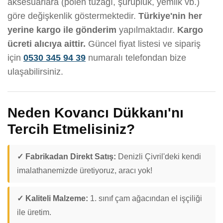
aksesuarlara (polen tuzağı, şurupluk, yemlik vb.)
göre değişkenlik göstermektedir.
Türkiye'nin her
yerine kargo ile gönderim
yapılmaktadır.
Kargo
ücreti alıcıya aittir.
Güncel fiyat listesi ve sipariş
için
0530 345 94 39
numaralı telefondan bize
ulaşabilirsiniz.
Neden Kovancı Dükkanı'nı
Tercih Etmelisiniz?
✓ Fabrikadan Direkt Satış:
Denizli Çivril'deki kendi
imalathanemizde üretiyoruz, aracı yok!
✓ Kaliteli Malzeme:
1. sınıf çam ağacından el işçiliği
ile üretim.