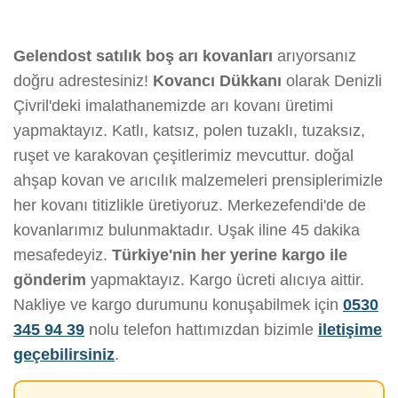
Gelendost satılık boş arı kovanları
arıyorsanız
doğru adrestesiniz!
Kovancı Dükkanı
olarak Denizli
Çivril'deki imalathanemizde arı kovanı üretimi
yapmaktayız. Katlı, katsız, polen tuzaklı, tuzaksız,
ruşet ve karakovan çeşitlerimiz mevcuttur. doğal
ahşap kovan ve arıcılık malzemeleri prensiplerimizle
her kovanı titizlikle üretiyoruz. Merkezefendi'de de
kovanlarımız bulunmaktadır. Uşak iline 45 dakika
mesafedeyiz.
Türkiye'nin her yerine kargo ile
gönderim
yapmaktayız. Kargo ücreti alıcıya aittir.
Nakliye ve kargo durumunu konuşabilmek için
0530
345 94 39
nolu telefon hattımızdan bizimle
iletişime
geçebilirsiniz
.