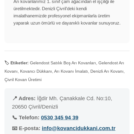
Arı kovanlarımız 1. sınıf çam ağacından el işçiliği ile
üretilmektedir. Denizli Çivril'deki kendi
imalathanemizde profesyonel ekipmanlarla üretim
yaparak uzun ömürlü ve dayanıklı kovanlar sunuyoruz.
🏷️ Etiketler:
Gelendost Satılık Boş Arı Kovanları, Gelendost Arı
Kovanı, Kovancı Dükkanı, Arı Kovanı İmalatı, Denizli Arı Kovanı,
Çivril Kovan Üretimi
📍 Adres:
İğdir Mh. Çanakkale Cd. No:10,
20650 Çivril/Denizli
📞 Telefon:
0530 345 94 39
📧 E-posta:
info@kovancidukkani.com.tr