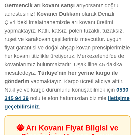
Germencik arı kovanı satışı
arıyorsanız doğru
adrestesiniz!
Kovancı Dükkanı
olarak Denizli
Çivril'deki imalathanemizde arı kovanı üretimi
yapmaktayız. Katlı, katsız, polen tuzaklı, tuzaksız,
ruşet ve karakovan çeşitlerimiz mevcuttur. uygun
fiyat garantisi ve doğal ahşap kovan prensiplerimizle
her kovanı titizlikle üretiyoruz. Merkezefendi'de de
kovanlarımız bulunmaktadır. Uşak iline 45 dakika
mesafedeyiz.
Türkiye'nin her yerine kargo ile
gönderim
yapmaktayız. Kargo ücreti alıcıya aittir.
Nakliye ve kargo durumunu konuşabilmek için
0530
345 94 39
nolu telefon hattımızdan bizimle
iletişime
geçebilirsiniz
.
🐝 Arı Kovanı Fiyat Bilgisi ve