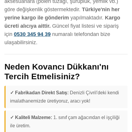
aksesuarlara (polen tuzağı, şurupluk, yemlik vb.)
göre değişkenlik göstermektedir.
Türkiye'nin her
yerine kargo ile gönderim
yapılmaktadır.
Kargo
ücreti alıcıya aittir.
Güncel fiyat listesi ve sipariş
için
0530 345 94 39
numaralı telefondan bize
ulaşabilirsiniz.
Neden Kovancı Dükkanı'nı
Tercih Etmelisiniz?
✓ Fabrikadan Direkt Satış:
Denizli Çivril'deki kendi
imalathanemizde üretiyoruz, aracı yok!
✓ Kaliteli Malzeme:
1. sınıf çam ağacından el işçiliği
ile üretim.