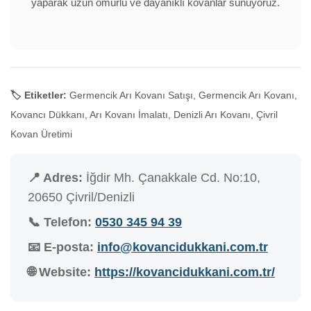
yaparak uzun ömürlü ve dayanıklı kovanlar sunuyoruz.
🏷️ Etiketler:
Germencik Arı Kovanı Satışı, Germencik Arı Kovanı,
Kovancı Dükkanı, Arı Kovanı İmalatı, Denizli Arı Kovanı, Çivril
Kovan Üretimi
📍 Adres:
İğdir Mh. Çanakkale Cd. No:10,
20650 Çivril/Denizli
📞 Telefon:
0530 345 94 39
📧 E-posta:
info@kovancidukkani.com.tr
🌐 Website:
https://kovancidukkani.com.tr/