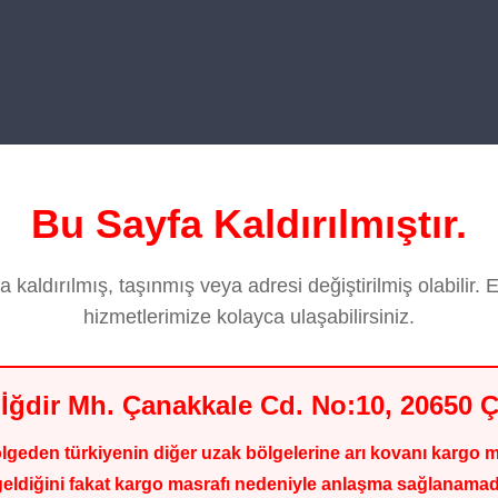
Bu Sayfa Kaldırılmıştır.
a kaldırılmış, taşınmış veya adresi değiştirilmiş olabilir
hizmetlerimize kolayca ulaşabilirsiniz.
İğdir Mh. Çanakkale Cd. No:10, 20650 Çi
den türkiyenin diğer uzak bölgelerine arı kovanı kargo ma
geldiğini fakat kargo masrafı nedeniyle anlaşma sağlanamadığ