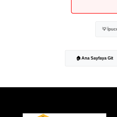
💡 İpucu
🏠 Ana Sayfaya Git