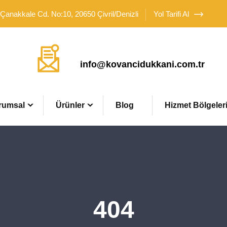
 Çanakkale Cd. No:10, 20650 Çivril/Denizli
Yol Tarifi Al
Mail Adresimiz
info@kovancidukkani.com.tr
rumsal
Ürünler
Blog
Hizmet Bölgeler
404