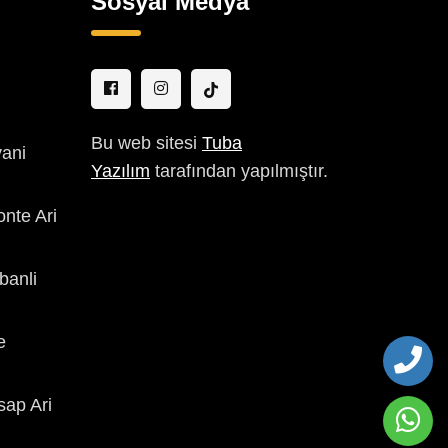
Sosyal Medya
Bu web sitesi
Tuba
vani
Yazılım
tarafından yapılmıştır.
nte Ari
banli
e
ap Ari