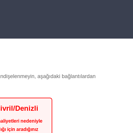
. Endişelenmeyin, aşağıdaki bağlantılardan
vril/Denizli
liyetleri nedeniyle
ı için aradığınız