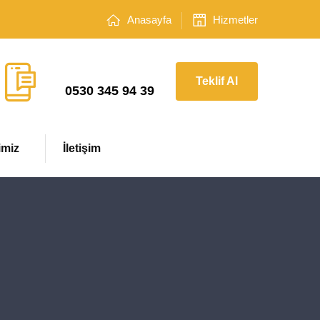
Anasayfa
Hizmetler
Çağrı Merkezi
Teklif Al
0530 345 94 39
imiz
İletişim