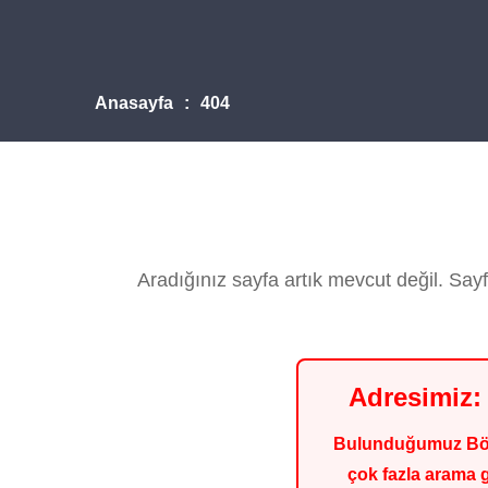
Anasayfa
404
Aradığınız sayfa artık mevcut değil. Sayf
Adresimiz: 
Bulunduğumuz Bölge
çok fazla arama 