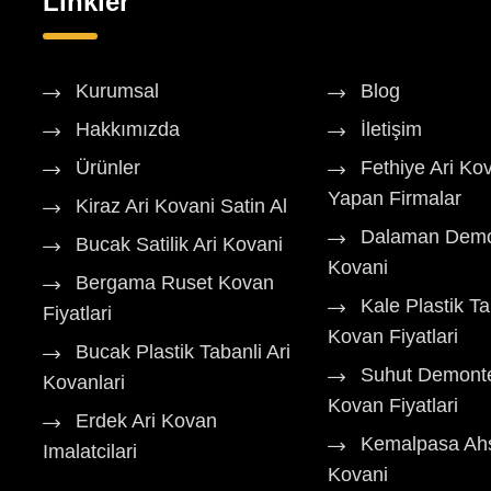
Linkler
Kurumsal
Blog
Hakkımızda
İletişim
Ürünler
Fethiye Ari Ko
Yapan Firmalar
Kiraz Ari Kovani Satin Al
Dalaman Demo
Bucak Satilik Ari Kovani
Kovani
Bergama Ruset Kovan
Kale Plastik Ta
Fiyatlari
Kovan Fiyatlari
Bucak Plastik Tabanli Ari
Suhut Demont
Kovanlari
Kovan Fiyatlari
Erdek Ari Kovan
Kemalpasa Ahs
Imalatcilari
Kovani