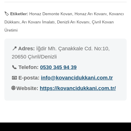
🏷️ Etiketler:
Honaz Demonte Kovan, Honaz Arı Kovanı, Kovancı
Dükkanı, Arı Kovanı İmalatı, Denizli Arı Kovanı, Çivril Kovan
Üretimi
📍 Adres:
İğdir Mh. Çanakkale Cd. No:10,
20650 Çivril/Denizli
📞 Telefon:
0530 345 94 39
📧 E-posta:
info@kovancidukkani.com.tr
🌐 Website:
https://kovancidukkani.com.tr/